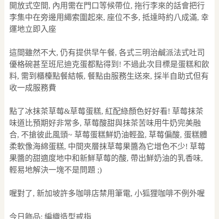
開放式空間, 內用需在門口等候帶位, 拖行李來的話會把行
李集中在旁邊用繩索圍起來, 座位不多, 抵達時約八成滿, 幸
運地立即入座
這間雖然不大, 仍有提供早午餐, 各式三明治鹹派法式吐司
優格碗甚至班尼迪克蛋都點得到! 不過此次目標是蛋糕和飲
料, 需到櫃檯點餐結帳, 餐點由服務生送來, 採半自助式但有
收一成服務費
點了冰抹茶草莓&草莓蛋糕, 紅配綠顏色好好看! 草莓抹茶
味道比預期好非常多, 草莓酸甜與抹茶苦味用牛奶完美融
合, 不搶彼此風頭~ 草莓蛋糕鮮奶油輕盈, 草莓偏酸, 蛋糕體
柔軟像海綿蛋糕, 中間夾層抹草莓果醬為它增色不少! 草莓
果醬的甜適度地中和新鮮草莓的酸, 帶出鮮奶油的乳香味,
輕易地解決一塊不是問題 ;)
喔對了, 新加坡許多咖啡店禁用筆電, 小狐狸咖啡不例外喔
今日飾品: 編織造型戒指