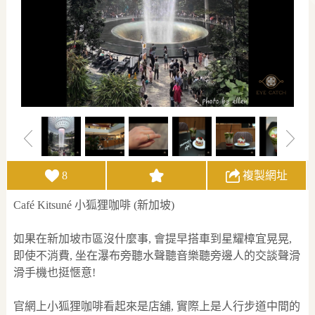
8
複製網址
Café Kitsuné 小狐狸咖啡 (新加坡)
如果在新加坡市區沒什麼事, 會提早搭車到星耀樟宜晃晃,
即使不消費, 坐在瀑布旁聽水聲聽音樂聽旁邊人的交談聲滑
滑手機也挺愜意!
官網上小狐狸咖啡看起來是店舖, 實際上是人行步道中間的