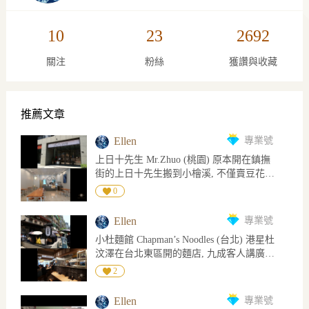
10
23
2692
關注
粉絲
獲讚與收藏
推薦文章
Ellen
專業號
上日十先生 Mr.Zhuo (桃園) 原本開在鎮撫
街的上日十先生搬到小檜溪, 不僅賣豆花仙
草還加入鹹食, 空間明亮乾淨座位不少, 供
0
兒童椅也有洗手間, 掃碼點餐, 用餐完記得
餐具放置回收台 主打以豆花和仙草做變化,
Ellen
專業號
各種甜品加配料或做成飲料, 鹹食有蔥香豬
小杜麵館 Chapman’s Noodles (台北) 港星杜
油拌飯/五香豬五花飯/肉羹清湯, 種類不多
汶澤在台北東區開的麵店, 九成客人講廣東
但鹹甜都有, 想全部品嚐可點組合套餐優惠
話, 不少人拉行李來用餐, 感覺香港人很捧
10元且附一杯200cc飲品, 可加價升級正常
2
場! 開始營業後想入座仍需等待, 因每個人
660cc 低消每人60元, 120公分以下兒童不設
進門第一件事不是安排座位而是在門口點
低消, 如客滿限時60分鐘, 另外消費滿400元
Ellen
專業號
餐機點餐, 選擇餐點付錢找零刷載具要花時