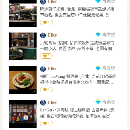
子鹹香味濃, 開心果芳婷麵包乾爽非鬆軟,
Ellen
專業號
錯 今日飾品: 紅寶鑽戒
間變得不固定, 想去的話最好先確認是否有
燒, 甜點 榛果費南雪 第一次吃到的有炸珍
開心果比預期濃, 招牌胖草莓麵包非常柔
曉迪筒仔米糕 (台北) 南機場夜市雖說以夜
營業 位在三元街上的Wings以外帶為主, 外
珠貝柱, QQ脆脆具纖維感, 還有鱈魚白子天
軟, 餅乾酥粒鋪底, 擠層義式奶油霜放草莓
市著名, 裡面有些店中午便開始營業, 譬如
設置簡單桌椅可內用, 這天雖烏雲密佈, 風
婦羅, 紫蘇葉包鱈魚白子炸, 粉漿薄脆酥, 白
再將餅乾酥粒塞滿縫隙, 奶油霜硬挺的質地
有兩大門神之稱的曉迪筒仔米糕和山內雞
大吹得挺舒服, 坐戶外喝咖啡悠閒愜意, 只
4
子炸過後稠且綿非水嫩類型味道濃厚完全
油感略微明顯, 整體感覺不像在吃草莓鮮奶
肉, 面對牌坊左邊是曉迪右邊是山內, 早上
是沒料到兩旁大樹被風吹下的樹葉殘枝有
沒腥味, 別具風格 冬季的魚生無論真鯛白
油麵包倒像草莓塔或草莓派, 蠻奇妙 今日
11點開始賣到晚上, 並非晚上才吃得到! 白
點多, 不僅咖啡加料, 喝完頭髮衣服包包還
魽鰤魚鮪魚皆富含油脂, 香甜油潤入口即
Ellen
專業號
飾品: Cartier 鑽戒
天生意就不錯, 客人絡繹不絕, 今天的心情
多了好多裝飾品 XD 內用低消每人一杯飲
化, 另外榛果費南雪奶油味濃, 微微黏牙的
六號食室 (桃園) 拾位製飯所是我蠻喜歡的
想吃點滷肉飯所以選擇曉迪 走近拿張點餐
品, 不限時; 飲料選擇不多但價格不貴, 對茶
濕潤感很好, 不過就是太薄, 厚一點會更好
一間小店, 位置隱密, 品質不錯, 老闆有個性
單, 詢問一位店員大姐內用是否要等? 她帶
油雞飯和熱壓吐司蠻感興趣, 不過剛吃午餐
吃~ 話說艸系的蛋黃酥我很愛, 已經連續三
XD 去年夏天拾位歇業, 本以為老闆需要多
我走到後方座位區說可以坐那兒, 我不確定
5
了, 胃只剩甜點空間 下午茶點了女神拿鐵
年購買, 有機會再來介紹 今日飾品: 純真鑽
一點時間休息, 沒想到今年春天悄悄地在站
這個座位區是否也是曉迪的或晚上會有別
配檸檬塔, 女神拿鐵是拿鐵加桂花蜜, 奶泡
石 Love X 項鍊
前另一區開新餐廳, 更名為六號食室 六號
的店舖營業只是白天空著讓曉迪用, 總之完
打得細, 桂花香氣明顯, 溫和順口非常好喝!
Ellen
專業號
食室在舊遠東百貨後方巷子,吧台呈一字型,
全沒有等到即刻入座, 很好 8) 點了滷肉飯
花型檸檬塔迷你小巧大概三口吃完, 作為餐
福旺 FouWang 餐酒館 (台北) 之前介紹高雄
走道寬敞許多, 開放式廚房可欣賞料理過
配豬腳滷白菜還有冬瓜排骨酥湯, 有肉有菜
後甜點淺嚐解饞不是為了充飢吃飽我覺得
福得小館時提過台灣南北各有一間我感興
程, 試營運主菜只有牛肉與豬肉漢堡排兩
有飯有湯, 一個人這樣吃絕對飽, perfect! 滷
這尺寸已足夠, 塔皮酥脆奶油香, 檸檬凝乳
趣的福字開頭餐酒館, 台北的便是今天要介
種, 配菜每個月換一次, 老闆是說每月六號
5
肉是肥肉帶皮, 看似醬色深, 實則不會太鹹
餡冰冰的酸度不低, 回溫後口感更滑順, 檸
紹的這間福旺! 福旺搬過家, 之前開在永春,
更換, 所以即使每月去吃也不易膩! 食材作
非重口味, 一咪咪甜, 吃了嘴巴微黏, 米飯煮
檬皮增添清香, 還不錯 今日飾品: 純真鑽石
現址在通化街比較靠近六張犁, 聽過許多朋
法皆有詳細介紹, 包括哪裡產的, 讓人明顯
得不錯, 粒粒分明軟硬適中, 配上滷汁剛剛
Ellen
專業號
Love XII 項鍊
友的好評, 據說老闆夫妻倆曾於文華東方任
感受到對食材的用心 入座時闆娘送來一杯
好~ 豬腳更是讓人驚艷, 味道重一些, 嚼著
RanGerハス珈琲 復古咖啡廳 古著老物 (高
職, 令人期待值滿滿 店內座位不多設置在
熱的冬瓜麥茶, 餐點我點了麻原酒造柚子梅
有滷製香, 皮Q肉嫩筋脆! 白菜滷透透軟嫩
雄) 復古昭和風情的外觀, 招牌是可愛富士
一側, 另一側是廚房和整排酒櫃, 雖想走近
酒搭配牛肉漢堡排餐! 牛肉漢堡排選用美國
入味, 蔬菜的鮮甜完全顯現, 裡頭放蝦米和
山, 開放式吧台與料理空間, 一樓座位不多
看一看, 但老闆娘非常有個性, 在餐廳裡除
4
安格斯板腱+翼板牛, 肉絞得細仍保留部分
蛋酥, 而冬瓜排骨酥湯不會太油膩, 沒有過
容易坐滿, 入內時闆娘會詢問是否第一次
了去上廁所, 不敢隨意走動 XD 用餐時間從
肉塊, 煎到表面焦脆中間肉汁完全鎖住, 不