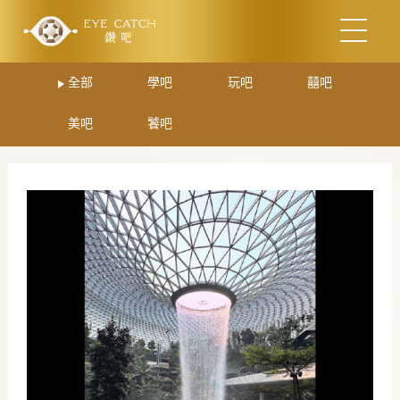
全部
學吧
玩吧
囍吧
美吧
饕吧