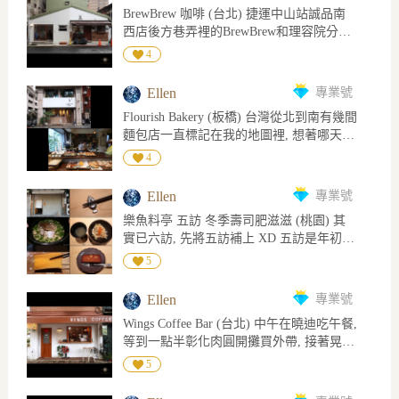
能折抵對面停車場的一小時停車費 五香豬
BrewBrew 咖啡 (台北) 捷運中山站誠品南
間(只收現金), 輪到我用機器已是開門營業
五花飯, 豬五花切條狀肥瘦相間, 肉香且不
西店後方巷弄裡的BrewBrew和理容院分據
12分鐘後了 點完餐由店員安排座位, 空間
鹹, 瘦肉四塊裡有一塊偏乾卡牙縫其它不
一棟老房子兩側, 讓我想起大阪
不大走道稍擠, 中間長桌要併桌, 一個人被
4
會, 肥肉入口化開完全不油膩, 我愛肥肉多
Embankment Coffee與咖哩店同樣是老宅一
安排坐廚房前吧台座位的最右邊剛好是廚
過瘦肉, 整體來說不是重口味! 肉羹清湯胡
分為二, 只是大阪那棟大很多 內部空間呈L
房出入口, 店員們不時在身後穿梭十分忙
椒味重, 肉羹不小塊非整塊肉裹魚漿比較像
Ellen
專業號
字型, 四分之一是吧台, 座位不多稍微擁擠,
碌, 座位不能坐太後面不然會影響店員進
貢丸 仙草茶無糖很好喝, 清爽解膩, 傳統豆
Flourish Bakery (板橋) 台灣從北到南有幾間
不適合超過兩人以上聚會, 因地方小, 聊天
出, 加上45分鐘要吃完兩樣, 對我來說吃得
花偏硬, 用湯匙切時感覺比嫩豆腐稍硬一
麵包店一直標記在我的地圖裡, 想著哪天剛
聲一多顯得特別嘈雜, 這要看運氣了, 若剛
倉促實在太趕, 緊迫的用餐環境確實感受到
點, 但口感綿密豆香滿滿, 糖水甜度剛好, 適
好到附近再來去探探, 今天要介紹的
好都是單人, 大家看書的看書發呆的發呆打
4
真切的香港vibe XD 點了油爆南乳豬手炸醬
合當作餐後甜點 今日飾品: Dior 項鍊
Flourish Bakery便是其中之一 難得來板橋,
電腦的打電腦互不干擾, 即使空間小位子擠
細麵和招牌砂鍋雞白濃湯加花膠, 湯色偏白
一早先到廢咖喝咖啡, 接著去秦朝老碗麵吃
仍是悠閒愜意 戶外能坐只是下雨桌椅沒擺
溫潤香醇濃而不膩, 喝了嘴巴黏黏膠質豐
Ellen
專業號
油潑麵配肉夾饃, 新北藝文中心看完相聲再
出來, 雨停後有客人要求坐外頭, 店家便從
富, 花膠是筒狀, 顏色白皙肉不算厚, 沒討厭
樂魚料亭 五訪 冬季壽司肥滋滋 (桃園) 其
晃來Flourish Bakery買麵包回家, 完美的行
裡面搬了矮桌和小凳子, 原來窗下矮矮木板
的乾物味這點就能從及格分數起跳! 油爆南
實已六訪, 先將五訪補上 XD 五訪是年初冬
程! 知道相聲看完時間不早怕想買的麵包已
是椅子, 而高起水泥那塊前面放張圓凳也成
乳豬手炸醬細麵, 炸醬和熟悉的不一樣, 豬
天魚生正肥美時, 肥滋滋超好吃!! 而且這次
完售, 還好可以請店家預留, 預訂還有個好
5
了位子 每人低消一杯飲品, 有插座和洗手
手幾乎全是筋與皮和油脂, 南乳調味再炸,
甜點居然是艸系的費南雪!! 因和四訪離得
處那就是在菜單上的不一定有供應, 提早詢
間且不限時, 點了肉桂捲和布丁配髒髒, 髒
咬下膠質衝擊軟Q脆, 尤其喜歡豬皮微韌微
近, 有些料理重複但還是有差別, 可能是目
問有問有機會, 像我想買的明太子法國就是
髒除了牛奶和濃縮還加入蜂蜜伯爵茶, 乍喝
Ellen
專業號
酥特別入味 今日飾品: Chanel Vintage 項鍊
前六次裡最驚豔的一次~ 午餐2500+10%僅
如此 8) 一樓是麵包店有設置內用區, 二樓
奇妙地有木瓜牛奶的感覺, 尾韻咖啡奶香果
Wings Coffee Bar (台北) 中午在曉迪吃午餐,
收現金 當日餐點: 先付 松葉蟹, 宮崎珍珠貝
看起來應是烘焙室, 小小空間充分利用, 開
香殘留挺好喝, 就是帶咖啡香的伯爵奶茶!
等到一點半彰化肉圓開攤買外帶, 接著晃去
柱, 松葉蟹玉子豆腐, 真鯛(握), 白魽(握), 黑
放式展示櫃拿盤子自取, 預留的麵包則會事
布丁軟嫩綿密口感近似奶酪混合雞蛋布丁,
Wings喝咖啡再回家, 路程很順, 時間卡得剛
鮪魚腹(握), 鰆魚(握), 鱈魚白子天婦羅, 鰤
5
先包好放在後面架子上, 排隊結帳再領麵
肉桂捲回烤後表層酥脆裡面微黏, 肉桂適量
剛好 8) Wings在我名單上好多年, 聽說最近
魚(握), 黑鮪魚中腹(握), 鰈魚西京燒, 赤海
包, 可linepay付款 買了五種麵包, 其中明太
味濃不嗆辣, 單吃甜度略高, 配飲料享用不
他們在籌備二店因此原本外帶店的營業時
膽, 炸鰻魚天婦羅, 白魽釜飯, 味噌湯, 玉子