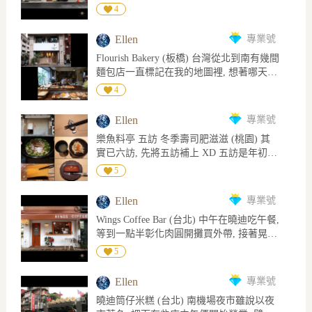
一棟老房子兩側, 讓我想起大阪
不大走道稍擠, 中間長桌要併桌, 一個人被
4
會, 肥肉入口化開完全不油膩, 我愛肥肉多
Embankment Coffee與咖哩店同樣是老宅一
安排坐廚房前吧台座位的最右邊剛好是廚
過瘦肉, 整體來說不是重口味! 肉羹清湯胡
分為二, 只是大阪那棟大很多 內部空間呈L
房出入口, 店員們不時在身後穿梭十分忙
椒味重, 肉羹不小塊非整塊肉裹魚漿比較像
Ellen
專業號
字型, 四分之一是吧台, 座位不多稍微擁擠,
碌, 座位不能坐太後面不然會影響店員進
貢丸 仙草茶無糖很好喝, 清爽解膩, 傳統豆
Flourish Bakery (板橋) 台灣從北到南有幾間
不適合超過兩人以上聚會, 因地方小, 聊天
出, 加上45分鐘要吃完兩樣, 對我來說吃得
花偏硬, 用湯匙切時感覺比嫩豆腐稍硬一
麵包店一直標記在我的地圖裡, 想著哪天剛
聲一多顯得特別嘈雜, 這要看運氣了, 若剛
倉促實在太趕, 緊迫的用餐環境確實感受到
點, 但口感綿密豆香滿滿, 糖水甜度剛好, 適
好到附近再來去探探, 今天要介紹的
好都是單人, 大家看書的看書發呆的發呆打
4
真切的香港vibe XD 點了油爆南乳豬手炸醬
合當作餐後甜點 今日飾品: Dior 項鍊
Flourish Bakery便是其中之一 難得來板橋,
電腦的打電腦互不干擾, 即使空間小位子擠
細麵和招牌砂鍋雞白濃湯加花膠, 湯色偏白
一早先到廢咖喝咖啡, 接著去秦朝老碗麵吃
仍是悠閒愜意 戶外能坐只是下雨桌椅沒擺
溫潤香醇濃而不膩, 喝了嘴巴黏黏膠質豐
Ellen
專業號
油潑麵配肉夾饃, 新北藝文中心看完相聲再
出來, 雨停後有客人要求坐外頭, 店家便從
富, 花膠是筒狀, 顏色白皙肉不算厚, 沒討厭
樂魚料亭 五訪 冬季壽司肥滋滋 (桃園) 其
晃來Flourish Bakery買麵包回家, 完美的行
裡面搬了矮桌和小凳子, 原來窗下矮矮木板
的乾物味這點就能從及格分數起跳! 油爆南
實已六訪, 先將五訪補上 XD 五訪是年初冬
程! 知道相聲看完時間不早怕想買的麵包已
是椅子, 而高起水泥那塊前面放張圓凳也成
乳豬手炸醬細麵, 炸醬和熟悉的不一樣, 豬
天魚生正肥美時, 肥滋滋超好吃!! 而且這次
完售, 還好可以請店家預留, 預訂還有個好
5
了位子 每人低消一杯飲品, 有插座和洗手
手幾乎全是筋與皮和油脂, 南乳調味再炸,
甜點居然是艸系的費南雪!! 因和四訪離得
處那就是在菜單上的不一定有供應, 提早詢
間且不限時, 點了肉桂捲和布丁配髒髒, 髒
咬下膠質衝擊軟Q脆, 尤其喜歡豬皮微韌微
近, 有些料理重複但還是有差別, 可能是目
問有問有機會, 像我想買的明太子法國就是
髒除了牛奶和濃縮還加入蜂蜜伯爵茶, 乍喝
Ellen
專業號
酥特別入味 今日飾品: Chanel Vintage 項鍊
前六次裡最驚豔的一次~ 午餐2500+10%僅
如此 8) 一樓是麵包店有設置內用區, 二樓
奇妙地有木瓜牛奶的感覺, 尾韻咖啡奶香果
Wings Coffee Bar (台北) 中午在曉迪吃午餐,
收現金 當日餐點: 先付 松葉蟹, 宮崎珍珠貝
看起來應是烘焙室, 小小空間充分利用, 開
香殘留挺好喝, 就是帶咖啡香的伯爵奶茶!
等到一點半彰化肉圓開攤買外帶, 接著晃去
柱, 松葉蟹玉子豆腐, 真鯛(握), 白魽(握), 黑
放式展示櫃拿盤子自取, 預留的麵包則會事
布丁軟嫩綿密口感近似奶酪混合雞蛋布丁,
Wings喝咖啡再回家, 路程很順, 時間卡得剛
鮪魚腹(握), 鰆魚(握), 鱈魚白子天婦羅, 鰤
5
先包好放在後面架子上, 排隊結帳再領麵
肉桂捲回烤後表層酥脆裡面微黏, 肉桂適量
剛好 8) Wings在我名單上好多年, 聽說最近
魚(握), 黑鮪魚中腹(握), 鰈魚西京燒, 赤海
包, 可linepay付款 買了五種麵包, 其中明太
味濃不嗆辣, 單吃甜度略高, 配飲料享用不
他們在籌備二店因此原本外帶店的營業時
膽, 炸鰻魚天婦羅, 白魽釜飯, 味噌湯, 玉子
子鹹香味濃, 開心果芳婷麵包乾爽非鬆軟,
Ellen
專業號
錯 今日飾品: 紅寶鑽戒
間變得不固定, 想去的話最好先確認是否有
燒, 甜點 榛果費南雪 第一次吃到的有炸珍
開心果比預期濃, 招牌胖草莓麵包非常柔
曉迪筒仔米糕 (台北) 南機場夜市雖說以夜
營業 位在三元街上的Wings以外帶為主, 外
珠貝柱, QQ脆脆具纖維感, 還有鱈魚白子天
軟, 餅乾酥粒鋪底, 擠層義式奶油霜放草莓