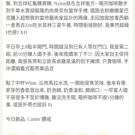
餐, 到吉祥紅龜粿買粿, Nylon就在吉祥後方~ 喝完咖啡散步
到牛車水買胡振隆的肉骨茶包當伴手禮, 還跑去粉嫩嫩星巴
克購入超想買的當地藝術家設計的周邊, 走回旅館放東西躺
一會再去Zen吃米其林三星午餐, 時間銜接剛好, 我果然超級
I也很J XD
平日早上8點半開門, 時間還沒到已有人等在門口, 我是第二
組, 前10分鐘人還不多, 後來陸續來了不少, 因大家自主保持
距離, 兩張長凳和立飲長桌雖是滿的但不擁擠, 只賣咖啡, 手
沖濃縮義式都用單品豆
點了中杯White, 瓜地馬拉水洗, 一開始是焦苦味, 後來有像
麥芽的香氣冒出來, 奶泡細, 奶香溫和, 頗順口~ 一早客人還
不是很多不至於嘈雜, 雖沒洗手間, 喝杯咖啡不過5分鐘的
事, 或是外帶也挺好 8)
今日飾品: Cartier 鑽戒