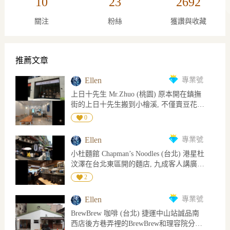
10
23
2692
關注
粉絲
獲讚與收藏
推薦文章
Ellen
專業號
上日十先生 Mr.Zhuo (桃園) 原本開在鎮撫
街的上日十先生搬到小檜溪, 不僅賣豆花仙
草還加入鹹食, 空間明亮乾淨座位不少, 供
0
兒童椅也有洗手間, 掃碼點餐, 用餐完記得
餐具放置回收台 主打以豆花和仙草做變化,
Ellen
專業號
各種甜品加配料或做成飲料, 鹹食有蔥香豬
小杜麵館 Chapman’s Noodles (台北) 港星杜
油拌飯/五香豬五花飯/肉羹清湯, 種類不多
汶澤在台北東區開的麵店, 九成客人講廣東
但鹹甜都有, 想全部品嚐可點組合套餐優惠
話, 不少人拉行李來用餐, 感覺香港人很捧
10元且附一杯200cc飲品, 可加價升級正常
2
場! 開始營業後想入座仍需等待, 因每個人
660cc 低消每人60元, 120公分以下兒童不設
進門第一件事不是安排座位而是在門口點
低消, 如客滿限時60分鐘, 另外消費滿400元
Ellen
專業號
餐機點餐, 選擇餐點付錢找零刷載具要花時
能折抵對面停車場的一小時停車費 五香豬
BrewBrew 咖啡 (台北) 捷運中山站誠品南
間(只收現金), 輪到我用機器已是開門營業
五花飯, 豬五花切條狀肥瘦相間, 肉香且不
西店後方巷弄裡的BrewBrew和理容院分據
12分鐘後了 點完餐由店員安排座位, 空間
鹹, 瘦肉四塊裡有一塊偏乾卡牙縫其它不