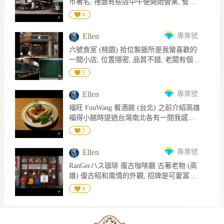
市著名, 裡面有些店中午便開始營業, 譬如
設置簡單桌椅可內用, 這天雖烏雲密佈, 風
婦羅, 紫蘇葉包鱈魚白子炸, 粉漿薄脆酥, 白
再將餅乾酥粒塞滿縫隙, 奶油霜硬挺的質地
有兩大門神之稱的曉迪筒仔米糕和山內雞
大吹得挺舒服, 坐戶外喝咖啡悠閒愜意, 只
4
子炸過後稠且綿非水嫩類型味道濃厚完全
油感略微明顯, 整體感覺不像在吃草莓鮮奶
肉, 面對牌坊左邊是曉迪右邊是山內, 早上
是沒料到兩旁大樹被風吹下的樹葉殘枝有
沒腥味, 別具風格 冬季的魚生無論真鯛白
油麵包倒像草莓塔或草莓派, 蠻奇妙 今日
11點開始賣到晚上, 並非晚上才吃得到! 白
點多, 不僅咖啡加料, 喝完頭髮衣服包包還
魽鰤魚鮪魚皆富含油脂, 香甜油潤入口即
Ellen
專業號
飾品: Cartier 鑽戒
天生意就不錯, 客人絡繹不絕, 今天的心情
多了好多裝飾品 XD 內用低消每人一杯飲
化, 另外榛果費南雪奶油味濃, 微微黏牙的
六號食室 (桃園) 拾位製飯所是我蠻喜歡的
想吃點滷肉飯所以選擇曉迪 走近拿張點餐
品, 不限時; 飲料選擇不多但價格不貴, 對茶
濕潤感很好, 不過就是太薄, 厚一點會更好
一間小店, 位置隱密, 品質不錯, 老闆有個性
單, 詢問一位店員大姐內用是否要等? 她帶
油雞飯和熱壓吐司蠻感興趣, 不過剛吃午餐
吃~ 話說艸系的蛋黃酥我很愛, 已經連續三
XD 去年夏天拾位歇業, 本以為老闆需要多
我走到後方座位區說可以坐那兒, 我不確定
5
了, 胃只剩甜點空間 下午茶點了女神拿鐵
年購買, 有機會再來介紹 今日飾品: 純真鑽
一點時間休息, 沒想到今年春天悄悄地在站
這個座位區是否也是曉迪的或晚上會有別
配檸檬塔, 女神拿鐵是拿鐵加桂花蜜, 奶泡
石 Love X 項鍊
前另一區開新餐廳, 更名為六號食室 六號
的店舖營業只是白天空著讓曉迪用, 總之完
打得細, 桂花香氣明顯, 溫和順口非常好喝!
Ellen
專業號
食室在舊遠東百貨後方巷子,吧台呈一字型,
全沒有等到即刻入座, 很好 8) 點了滷肉飯
花型檸檬塔迷你小巧大概三口吃完, 作為餐
福旺 FouWang 餐酒館 (台北) 之前介紹高雄
走道寬敞許多, 開放式廚房可欣賞料理過
配豬腳滷白菜還有冬瓜排骨酥湯, 有肉有菜
後甜點淺嚐解饞不是為了充飢吃飽我覺得
福得小館時提過台灣南北各有一間我感興
程, 試營運主菜只有牛肉與豬肉漢堡排兩
有飯有湯, 一個人這樣吃絕對飽, perfect! 滷
這尺寸已足夠, 塔皮酥脆奶油香, 檸檬凝乳
趣的福字開頭餐酒館, 台北的便是今天要介
種, 配菜每個月換一次, 老闆是說每月六號
5
肉是肥肉帶皮, 看似醬色深, 實則不會太鹹
餡冰冰的酸度不低, 回溫後口感更滑順, 檸
紹的這間福旺! 福旺搬過家, 之前開在永春,
更換, 所以即使每月去吃也不易膩! 食材作
非重口味, 一咪咪甜, 吃了嘴巴微黏, 米飯煮
檬皮增添清香, 還不錯 今日飾品: 純真鑽石
現址在通化街比較靠近六張犁, 聽過許多朋
法皆有詳細介紹, 包括哪裡產的, 讓人明顯
得不錯, 粒粒分明軟硬適中, 配上滷汁剛剛
Ellen
專業號
Love XII 項鍊
友的好評, 據說老闆夫妻倆曾於文華東方任
感受到對食材的用心 入座時闆娘送來一杯
好~ 豬腳更是讓人驚艷, 味道重一些, 嚼著
RanGerハス珈琲 復古咖啡廳 古著老物 (高
職, 令人期待值滿滿 店內座位不多設置在
熱的冬瓜麥茶, 餐點我點了麻原酒造柚子梅
有滷製香, 皮Q肉嫩筋脆! 白菜滷透透軟嫩
雄) 復古昭和風情的外觀, 招牌是可愛富士
一側, 另一側是廚房和整排酒櫃, 雖想走近
酒搭配牛肉漢堡排餐! 牛肉漢堡排選用美國
入味, 蔬菜的鮮甜完全顯現, 裡頭放蝦米和
山, 開放式吧台與料理空間, 一樓座位不多
看一看, 但老闆娘非常有個性, 在餐廳裡除
4
安格斯板腱+翼板牛, 肉絞得細仍保留部分
蛋酥, 而冬瓜排骨酥湯不會太油膩, 沒有過
容易坐滿, 入內時闆娘會詢問是否第一次
了去上廁所, 不敢隨意走動 XD 用餐時間從
肉塊, 煎到表面焦脆中間肉汁完全鎖住, 不
多調味清爽可口, 很適合夏天喝 今日飾品:
來, 是的話會遞一張店內規則給你看, 看完
訂位時間起算兩小時, 即使人未到齊也需在
大塊, 對我來說量剛剛好, 多蜜醬非濃稠類
純真鑽石 Love XII 項鍊
再拿去換菜單, 規定像是每人一杯飲料, 不
訂位時間15分鐘內先點超過總人數的低消,
型, 偏高湯液態酸甜不鹹很好入口 配菜有