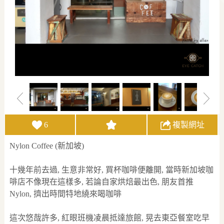
6
複製網址
Nylon Coffee (新加坡)
十幾年前去過, 生意非常好, 買杯咖啡便離開, 當時新加坡咖
啡店不像現在這樣多, 若論自家烘焙最出色, 朋友首推
Nylon, 擠出時間特地繞來喝咖啡
這次悠哉許多, 紅眼班機凌晨抵達旅館, 晃去東亞餐室吃早