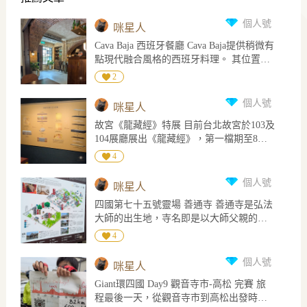
個人號
咪星人
Cava Baja 西班牙餐廳 Cava Baja提供稍微有
點現代融合風格的西班牙料理。 其位置近
捷運永春站3號出口，松山工農的背後。 內
2
部裝潢簡單明亮，磚砌的樑柱給人溫暖放
鬆的感覺。 這次點了章魚薄片、火腿臘腸
個人號
咪星人
綜合拼盤、生牛肉塔塔、烤蘑菇、墨汁魷
故宮《龍藏經》特展 目前台北故宮於103及
魚燉麵和甜點的臭豆腐巴斯克蛋糕，飲料
104展廳展出《龍藏經》，第一檔期至8月2
是sangria水果酒。 章魚薄片看起來很有份
日，之後從3日至7日為了更換展品展廳關
量，調味清淡，肉質吃起來應該是國外進
4
閉，再從8月8日開放至11月8日，是為第二
口冷涷，不是在地現捕，這點稍微可惜。
檔期。 館方說更換展品是為了讓這些脆弱
火腿臘腸拼盤給了一種火腿二種臘腸，雖
個人號
咪星人
的文物休息，畢竟即使以故宮的高度專
然火腿和臘腸是好吃的，但以這樣的份量
四國第七十五號靈場 善通寺 善通寺是弘法
業，將這些木製布料文物展出也是難免對
對比其價格有點溢價了。 烤蘑菇中間的是
大師的出生地，寺名即是以大師父親的名
文物本身有損耗; 更換後展出的仍是龍藏
蒜味美乃滋醬，蘑菇烤得很香也多汁，味
諱「善通」為寺名。 善通寺建於西元813
經，只是是不同的部份。 因人氣很旺，展
4
道不錯，的確有點tapas小點涮嘴配酒喝的
年，如今除了是真言宗善通寺宗的總寺院
廳內空間不大，人潮可能影響體驗，除了
感覺出來。 生牛肉塔塔用臀部和肩胛兩個
以外，也與京都的東寺及和歌山的高野山
平日去也可選擇故宮南院，龍藏經是常設
個人號
部位各放在一種印度小吃的炸麵粉球上一
咪星人
並列為弘法大師的三大聖地之一。 善通寺
展出。 《龍藏經》正式名稱為「內府泥金
起吃，牛肉有用檸檬、薄荷和其它一些香
Giant環四國 Day9 觀音寺市-高松 完賽 旅
也是我目前去過的四國八十八寺中規模最
寫本藏文甘珠爾」，於康熙六年(1667)在孝
料稍稍調味，有些微的麻的感覺，也是很
程最後一天，從觀音寺市到高松出發時的
大的，總面積四萬五千平方公尺，主要由
莊太后欽命及康熙帝的推動下開始製作，
清淡。 墨汁燉麵使用的是細短麵，算是好