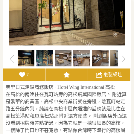
7
複製網址
典型日式連鎖商務飯店 - Hotel Wing International 高松
在高松的兩晚住在瓦町站旁的高松飛翼國際飯店。 附近算
是繁華的商業區，高松中央商業街就在旁邊，離瓦町站走
路五分鐘內到，純論在高松市區內遛達的話應該是比住在
高松築港站和JR高松站那附近還方便些。 剛到飯店外面還
沒看到招牌時差點錯過，因為它就是一棟很細長的高樓，
一樓除了門口也不甚寬敞，有點像台灣時下流行的高樓層