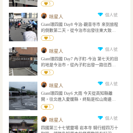
旅館，里程約82公里。 本來想算是輕鬆
稱為「伽藍」的東院(原本的善通寺)及名為
5
共108函(或者冊)。 網路盛傳看一眼能獲七
吃。 魷魚不知為何要染色，但吃起來感覺
騎，沒想到一早第一個景點，上到錢形展
「誕生院」的西院兩大區組成。 其實歷史
世福報 XD 如圖所示，每一函經文是用鎏
也是進口冷涷的。 幾隻小卷就比較新鮮。
望台的超陡坡就差點定竿(穿卡鞋獨有的問
上這兩區本來也是各自的寺廟，後來合併
個人號
金刻在接近黑色的木製經葉板上，數片經
咪星人
臭豆腐巴斯克很好地了摸擬臭豆腐的後
題，有時在上坡時不得不停下後會不容易
成為今天的善通寺。 遊客會從西院西邊的
葉再被護葉、經墊布、護經板護住，再以
味、橘色的sorbet則是重現出台式泡菜的味
Giant環四國 Day8 今治-觀音寺市 來到旅程
上卡)。 錢形展望台是看山下沙灘上的「寬
停車場進入，先經過西院誕生院，再跨過
三層經衣、經帶、外護經板和外經衣層層
道。 可以吃出主廚是滿有想法的。
的倒數第二天，從今治市出發往東大致沿
永通寶」字樣的巨型砂繪。 中午時分來到
相連兩區的廿日橋到善通寺。 今天的
包裹，完整一函的重量就有50公斤。 每函
著四國北部的海線騎，主要道路是13號道
四國第七十五番善通寺，這間有名到連這
5
highlight是在善通寺內，被定為國家重要文
的內容，像是護經板上雕有佛經中的人物
路。 一路經過西条市、新居濱市和四國中
個市都是以寺名命名為善通寺市，另開一
化財的43公尺高木造五重塔，每年只有在
等等都不一樣，從佛、菩薩、羅漢乃至天
央市，終點是觀音寺市西郊的Hotel Route-
篇。 行經坂出市北邊的大屋冨海岸時，向
個人號
黃金週時開放登塔，非常幸運。 門票五百
咪星人
神或天女都有，每一個部份的做工精美程
Inn，里程約102公里。 觀音寺市的西北方
西可以看到瀨戶大橋，恍惚間以為又看到
円，塔內也不大，圍繞著中柱的走道總共
度都是令人嘆為觀止。 看的時候恨不得貼
Giant環四國 Day7 內子町-今治 第七天的目
翻過三豐市境內海拔238公尺的朝日山就是
島波海道，想想地理位置才知道不是。 接
也只能容納7至8人，因為上下的直梯只有
在玻璃上看，非常推薦。
的地是今治市，從內子町出發一路往西騎
琴平町金刀比羅宮的所在地，已經離旅程
近高松市時雨雲終於追上我們，最後一個
一道，要等在塔上的遊客先下來工作人員
到靠海的大洲市長濱，再轉向北沿著海岸
的終點不遠了。 北部沿海經過的市鎮比較
5
多小時濕淋淋的到旅館結束騎行，也算是
才會放行一批。 到了最頂的第三層可以到
騎。 途中經過下灘車站、松山市和島波海
多，一路上沒什麼特別的景色，除了市區
四國為我們送上臨別前的洗塵吧 XD 跟台
塔外的走道繞一圈，走道高度只能蹲著。
道的入口到今治市，騎乘距離約117公里。
就是田野。 四國這邊常常看到麥子田，沒
個人號
灣本島環島行程的頒獎(完騎證書)是在最後
咪星人
塔內不能攝影照相，在塔外就沒限制，看
坂本龍馬脫藩後曾來到大洲市的長濱，再
看過水稻。 午餐在新居濱市的「江戸小路
一天午餐不同，環四國頒獎在完騎當天的
著地下的人頭，其實也是滿高的。
Giant環四國 Day6 大雨 今天從高知縣離
出海前往薩摩。 他在長濱大橋旁的冨屋金
鮮．遊食房屋」享用日式定食。今天太陽
晚餐，時間充裕也可以點酒，氣氛較嗨，
開，往北進入愛媛縣，終點是松山南邊的
兵衛邸住過，現在是旅館，也有保存一些
很大，氣溫偏高，吃完午餐出來悶熱的空
稍微比較有儀式感。 環四國之前如果有環
小鎮內子町。 內子町地處內陸，幾乎是在
當年的文件資料。 下灘車站是海邊的小車
5
氣讓人處在一種有點恍惚想睡但又燥熱的
過台灣本島會除了原來的環四國車衣外再
愛媛縣地理位置的中央，境內80%是山
站，現已廢棄，等坐落在靠海的山坡上，
負面狀態，拿冰桶裡的水稍微把頭頸上的
多送一件四國加台灣「兩環島」車衣。 之
林。 這一路的確比較沒什麼景點。 唯一可
風景很好，像是台東多良車站一樣的景
個人號
圍脖和衣領附近打濕些後才比較回過神
咪星人
前沒環過台灣今天就沒有第二件車衣。 另
能比較特別的就是在鬼北町的道之駅(類似
點。 著名的伊予灘物語觀光列車也會經過
來。 今日的照相點是在四國中央市前的天
外環四國的完騎證書照片是某一張團體照
四國第三十七號靈場 岩本寺 騎行經四万十
休息站)日之夢產地有一座海洋堂(著名模型
此站。 在松山市的愛媛縣廳因與捷安特有
滿山上的天満峠展望所，天滿山這裡也是
而不像台灣本島的是你個人的頭像，畢竟