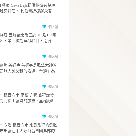
推薦文章
個
咪星人
Cava Baja 西班牙餐廳 Cava Baja提供稍微有點
代融合風格的西班牙料理。 其位置近捷運永春站
號出口，松山工農的背後。 內部裝潢簡單明亮，
2
磚砌的樑柱給人溫暖放鬆的感覺。 這次點了章魚
個
薄片、火腿臘腸綜合拼盤、生牛肉塔塔、烤蘑
咪星人
墨汁魷魚燉麵和甜點的臭豆腐巴斯克蛋糕，飲
故宮《龍藏經》特展 目前台北故宮於103及104
sangria水果酒。 章魚薄片看起來很有份量，調味
廳展出《龍藏經》，第一檔期至8月2日，之後從
清淡，肉質吃起來應該是國外進口冷涷，不是
日至7日為了更換展品展廳關閉，再從8月8日開
4
現捕，這點稍微可惜。 火腿臘腸拼盤給了一種火
至11月8日，是為第二檔期。 館方說更換展品是為
個
腿二種臘腸，雖然火腿和臘腸是好吃的，但以
了讓這些脆弱的文物休息，畢竟即使以故宮的
咪星人
的份量對比其價格有點溢價了。 烤蘑菇中間的是
專業，將這些木製布料文物展出也是難免對文
四國第七十五號靈場 善通寺 善通寺是弘法大師
蒜味美乃滋醬，蘑菇烤得很香也多汁，味道不
身有損耗; 更換後展出的仍是龍藏經，只是是不
出生地，寺名即是以大師父親的名諱「善通」
的確有點tapas小點涮嘴配酒喝的感覺出來。 生牛
的部份。 因人氣很旺，展廳內空間不大，人潮可
名。 善通寺建於西元813年，如今除了是真言宗善
4
肉塔塔用臀部和肩胛兩個部位各放在一種印度
能影響體驗，除了平日去也可選擇故宮南院，