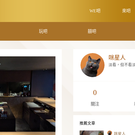
學吧
玩吧