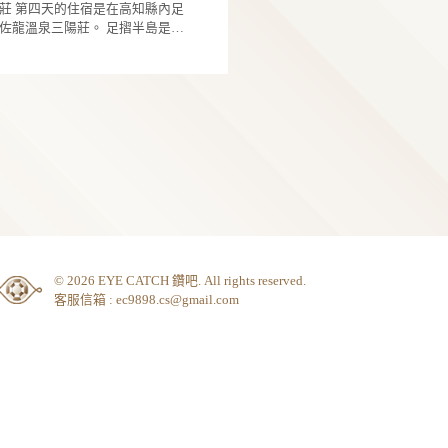
進入愛媛縣，終點是松山南邊的小鎮內子町。 
島會除了原來的環四國車衣外再多送一件四國
處在一種有點恍惚想睡但又燥熱的負面狀態，
件資料。 下灘車站是海邊的小車站，現已廢棄，
子町地處內陸，幾乎是在愛媛縣地理位置的中
5
灣「兩環島」車衣。 之前沒環過台灣今天就沒
桶裡的水稍微把頭頸上的圍脖和衣領附近打濕
等坐落在靠海的山坡上，風景很好，像是台東
境內80%是山林。 這一路的確比較沒什麼景點。
第二件車衣。 另外環四國的完騎證書照片是某一
才比較回過神來。 今日的照相點是在四國中央市
個
車站一樣的景點。 著名的伊予灘物語觀光列車
唯一可能比較特別的就是在鬼北町的道之駅(類
咪星人
張團體照而不像台灣本島的是你個人的頭像，
前的天滿山上的天満峠展望所，天滿山這裡也
會經過此站。 在松山市的愛媛縣廳因與捷安特有
休息站)日之夢產地有一座海洋堂(著名模型公司
四國第三十七號靈場 岩本寺 騎行經四万十町時
不是本土，也可以理解。
日唯一的爬坡。 從這邊可以看到四國中央市的
合作，縣廳工作人員在我們到達時歡迎我們。 
的5公尺高柚鬼媛(鬼女)抱著嬰兒的人像。 很不幸
領隊告知原本的餐廳臨時有狀況，午餐改在第
端一部份，風景不錯。 說是展望所但其實就是
廳前的地上有一個四國1000公里起點的標誌，
地大雨從一早下到下午二點多。 是那種沒雨具不
七號靈場的岩本寺吃住持做的咖哩飯。 岩本寺在
6
邊靠山崖一個比較大的路邊空地，可以容納幾
家都搶著拍照。 松山市不小，紅綠燈多，走走停
到10秒就會濕透的大雨。 騎到第二個休息點後我
四万十町的南邊，面積不大但寺內環境綠意盎
車，沒有設施或廁所。
停騎得蠻痛苦的。 在今治市的JR今治車站旁有一
個
的車鞋裡積水滿滿，踩踏時腳的角度變換，水
整理得很精緻，且遊客和參拜者都不少，不會
咪星人
家捷安特車店，聽說有不少限定商品。 很多同
後晃蕩，一下冷一下熱的，很不舒服，再想下
可說是有人流。 相比之前去過在丸龜的77番道
Giant環四國 Day5 土佐-四万十市 騎乘來到第四
在旅館放了東西後就興沖沖地跟領隊去車店逛
概也沒什麼風景，就決定不騎上保姆車休息。 在
寺，道隆寺內沒有樹，且沒有遊客，參拜者也
天，一早往回騎，再次橫跨宇佐大橋離開足摺
今晚晚餐自理，第一次來今治，看網路上說一
日本騎車因為日本溫度比台灣還是低，台灣可
一兩人，各寺的情況可以差很多。 一進山門左邊
島，回到四國主島後再左轉高知縣道23號一路
6
去白樂天吃今治必吃的豚燒玉子飯，就是叉燒
穿雨褲但日本就不行。 四月底了當天氣溫攝氏14
是納經堂、右邊是鐘，再走幾步就是行政樓(?)
邐西南行，總里程107 公里。 沿著四國本島和足
上面蓋兩個半熟荷包蛋。 說實在這種做法對台
度，再加上下雨，腰部以下全濕，上半身雖然
個
本堂等設施環繞的小空地，寺內空間非常緊緻
摺半島之間的海灣浦之內灣騎行，狹長且平靜
咪星人
人來說蠻普通的，味道也沒什麼特別，個人覺
衣沒淋到雨但不防水的車褲還是會慢慢吸水，
納經堂前有專供參拜者和遊客休息的幾張長桌
之內灣就如一條大河般默默為我們送行離開高
土佐龍溫泉三陽莊 第四天的住宿是在高知縣內
用來第二次...
部還是會慢慢濕掉。 上車一會兒之後還是覺得很
椅，天花板上垂下幾隻充電插頭讓旅客可以自
縣。 是個涼爽的陰天，不會覺得曬但陽光還是很
摺半島尾端的土佐龍溫泉三陽莊。 足摺半島是
冷。 很佩服那些沒穿雨褲還能騎完今天的團員
電器充電，還有提供免費wifi，非常貼心，有跟
充足，非常適合騎車。 剛好是日本黃金週的第一
國南海岸中部的一個東西向小半島，尾端以宇
7
們。
時代。 我們在行政樓內的大堂用餐，兩大盆咖哩
天，即使在比較野外的地區仍是車流不少。 騎
橋與四國本島相連，三陽莊就在半島最東端宇
和白飯大家自已輪流盛，每人還有一小盤炸物
過須崎這個小城時，路上房屋整整齊齊櫛比鱗
橋下來的地方。 這裡直面太平洋，海岸風景不