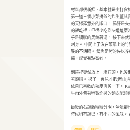
撚る屋晚餐
既然選了這種比較
撚る屋的晚餐是走
有時是一道小菜上
次吧，吃了1小時
式啦。
材料都很新鮮，基
第一道三個小菜拼
的天婦羅意外的順
的餅乾裡，但很少
乎是稠狀的馬鈴薯
刺身。 中間上了
酸的不錯喝。 鱒