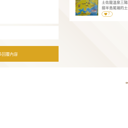
。
塊石頭，也沒別的食物，一時讓人有點摸不
會兒才把(岡山)牛肉上來，說是可在這石頭在
炙一下。 Kimagure是主廚的創意料理，是
過的麵衣配類似淡淡的咖哩醬。
分明，清淡卻也夠味，不錯吃，盛第二碗的
不同的風味。 甜點是蕨餅。
 20:06:33