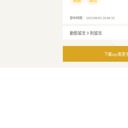
醬，感覺有點微妙
到這裡突然放上一
著頭腦。 過了一
依自已喜歡的熟度再
牛肉外包著稍微炸
最後的石鍋飯粒粒
時候稍有鍋巴，有
餐廳
飯店
發布時間：
2025/06/03