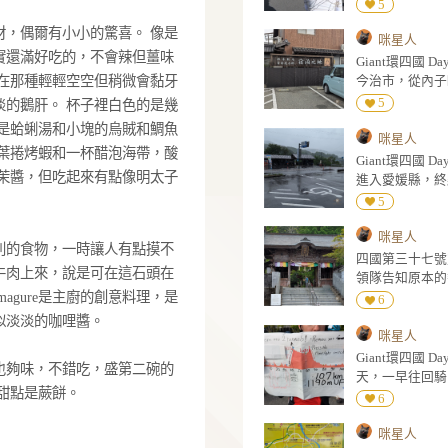
非常規的旅館，餐食也是一項重要的體驗。
高級悠閒路線，每樣菜都份量小小的，上菜
，或者幾道一起上，總之大概連甜點上了12
45分鐘，我個人是比較喜歡比較接地氣的方
本就是主打食材，偶爾有小小的驚喜。 像是
盤的炸生薑其實還滿好吃的，不會辣但薑味
口。 鵝肝是夾在那種輕輕空空但稍微會黏牙
吃到味道這麼淡的鵝肝。 杯子裡白色的是幾
湯。 接下來就是蛤蜊湯和小塊的烏賊和鯛魚
沒在菜單上的竹葉捲烤蝦和一杯醋泡海帶，酸
魚是烤的佐以芥茉醬，但吃起來有點像明太子