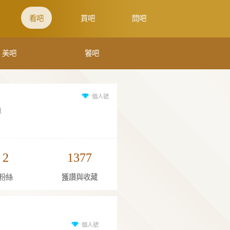
WE吧
來吧
看吧
買
囍吧
美吧
咪星人
淡看，但不看淡
0
2
137
關注
粉絲
獲讚與收