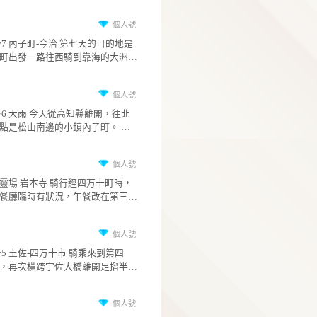
通寺宗的總寺院以外，也與京都的東寺及和歌
的炸麵粉球上一起吃，牛肉有用檸檬、薄荷和
個
經是常設展出。 《龍藏經》正式名稱為「內府
高野山並列為弘法大師的三大聖地之一。 善通寺
咪星人
一些香料稍稍調味，有些微的麻的感覺，也是
金寫本藏文甘珠爾」，於康熙六年(1667)在孝
也是我目前去過的四國八十八寺中規模最大的
Giant環四國 Day9 觀音寺市-高松 完賽 旅程最
淡。 墨汁燉麵使用的是細短麵，算是好吃。 魷魚
后欽命及康熙帝的推動下開始製作，共108函(
面積四萬五千平方公尺，主要由 稱為「伽藍」
天，從觀音寺市到高松出發時的旅館，里程約8
不知為何要染色，但吃起來感覺也是進口冷涷
冊)。 網路盛傳看一眼能獲七世福報 XD 如圖所
東院(原本的善通寺)及名為「誕生院」的西院兩
公里。 本來想算是輕鬆騎，沒想到一早第一個景
5
幾隻小卷就比較新鮮。 臭豆腐巴斯克很好地了摸
示，每一函經文是用鎏金刻在接近黑色的木製
區組成。 其實歷史上這兩區本來也是各自的寺
點，上到錢形展望台的超陡坡就差點定竿(穿卡
擬臭豆腐的後味、橘色的sorbet則是重現出台式
板上，數片經葉再被護葉、經墊布、護經板護
個
廟，後來合併成為今天的善通寺。 遊客會從西院
獨有的問題，有時在上坡時不得不停下後會不
咪星人
菜的味道。 可以吃出主廚是滿有想法的。
再以三層經衣、經帶、外護經板和外經衣層層
西邊的停車場進入，先經過西院誕生院，再跨
上卡)。 錢形展望台是看山下沙灘上的「寬永通
Giant環四國 Day8 今治-觀音寺市 來到旅程的倒
裹，完整一函的重量就有50公斤。 每函的內容
連兩區的廿日橋到善通寺。 今天的highlight是在
寶」字樣的巨型砂繪。 中午時分來到四國第七十
第二天，從今治市出發往東大致沿著四國北部
像是護經板上雕有佛經中的人物等等都不一樣
善通寺內，被定為國家重要文化財的43公尺高
五番善通寺，這間有名到連這個市都是以寺名
線騎，主要道路是13號道路。 一路經過西条市
5
佛、菩薩、羅漢乃至天神或天女都有，每一個
造五重塔，每年只有在黃金週時開放登塔，非
為善通寺市，另開一篇。 行經坂出市北邊的大屋
新居濱市和四國中央市，終點是觀音寺市西郊
的做工精美程度都是令人嘆為觀止。 看的時候
運。 門票五百円，塔內也不大，圍繞著中柱的走
個
冨海岸時，向西可以看到瀨戶大橋，恍惚間以
Hotel Route-Inn，里程約102公里。 觀音寺市的西
咪星人
不得貼在玻璃上看，非常推薦。
道總共也只能容納7至8人，因為上下的直梯只
看到島波海道，想想地理位置才知道不是。 接近
北方翻過三豐市境內海拔238公尺的朝日山就是
Giant環四國 Day7 內子町-今治 第七天的目的地
一道，要等在塔上的遊客先下來工作人員才會
高松市時雨雲終於追上我們，最後一個多小時
平町金刀比羅宮的所在地，已經離旅程的終點
今治市，從內子町出發一路往西騎到靠海的大
一批。 到了最頂的第三層可以到塔外的走道繞一
淋的到旅館結束騎行，也算是四國為我們送上
了。 北部沿海經過的市鎮比較多，一路上沒什麼
長濱，再轉向北沿著海岸騎。 途中經過下灘車
5
圈，走道高度只能蹲著。 塔內不能攝影照相，
前的洗塵吧 XD 跟台灣本島環島行程的頒獎(完
特別的景色，除了市區就是田野。 四國這邊常
站、松山市和島波海道的入口到今治市，騎乘
塔外就沒限制，看著地下的人頭，其實也是滿
證書)是在最後一天午餐不同，環四國頒獎在完
個
看到麥子田，沒看過水稻。 午餐在新居濱市的
約117公里。 坂本龍馬脫藩後曾來到大洲市的長
咪星人
的。
當天的晚餐，時間充裕也可以點酒，氣氛較嗨
「江戸小路鮮．遊食房屋」享用日式定食。今
濱，再出海前往薩摩。 他在長濱大橋旁的冨屋
Giant環四國 Day6 大雨 今天從高知縣離開，往
微比較有儀式感。 環四國之前如果有環過台灣
陽很大，氣溫偏高，吃完午餐出來悶熱的空氣
兵衛邸住過，現在是旅館，也有保存一些當年