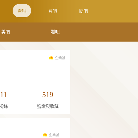
WE吧
來吧
看吧
買
囍吧
美吧
純真鑽石
3
11
519
關注
粉絲
獲讚與收