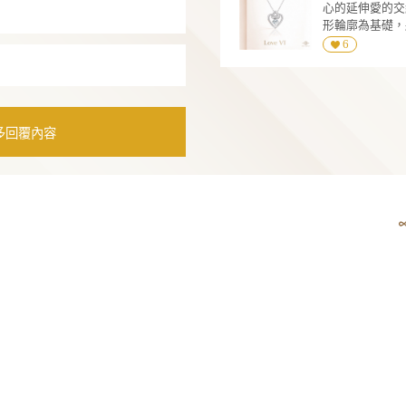
 17:02:10
鑽石項鍊 狗骨頭
設計寓意：簡單的骨頭代表著你喜愛之物及快
樂時光，就像你的陪伴於我就是最純粹的幸福
售價:
$18000
起