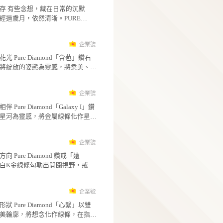
推薦文章
企
純真鑽石
念想落字情意長存 有些念想，藏在日常的沉默
裡；有些心意，經過歲月，依然清晰。PURE
DIAMOND 鑽戒「念想 I」，以簡潔俐落的寬版
5
廓，為心中的話語留下一處安放之所，將難以
企
的情感，凝聚成指間可長久陪伴的印記。 平整戒
純真鑽石
面宛如一頁純白信紙，等待寫下名字、日期或
靜待綻放的鑽石花光 Pure Diamond「含苞」鑽石
字句，讓每一道刻痕都成為獨一無二的情感紀
項鍊，以花苞即將綻放的姿態為靈感，將柔美
鑽石低調鑲嵌於戒面一側，如記憶深處的一束
待與希望凝聚於一枚細緻墜飾之中。銀白色金
5
映照著始終放在心上的人與約定。沉穩的白K金
條向上延展，如花瓣輕輕收攏，溫柔包覆中央
企
澤搭配現代幾何線條，展現簡約而堅定的男性
鑽石，彷彿一朵嬌小惹憐的花苞，正安靜等待
純真鑽石
質。 「念想 I」將思念化為文字，將文字留於指
自己的盛放時刻。 這款項鍊設計精巧不張揚，卻
星軌流轉，鑽光相伴 Pure Diamond「Galaxy I」鑽
間，讓每一次凝望，都能再次讀見心中未曾褪
在細節中散發純淨光芒。中央鑽石如花心般閃
石項鍊，以宇宙星河為靈感，將金屬線條化作
情感。 規 格 金屬材質：14K / 18K / 鉑金(僅白色
象徵內在潛藏的美好力量；外圍流線造型則像
般的流動姿態。作品中，白K金與黃K金比鄰交
10
著夢想與心願，讓每一次配戴都帶著柔軟而堅