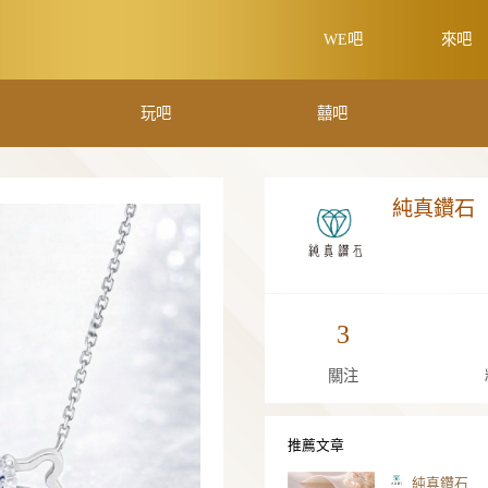
學吧
玩吧