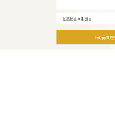
鑽石
珠寶
發布時間：
2026/02/04
貼文商品
動態留言
0 則留言