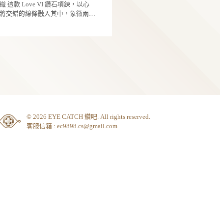
別推薦：Acorn鑽石項鍊，以橡實為靈感，將圓
自己，則象徵那些珍貴想念，始終在心中閃閃
的羽翅，在日光中翩然起舞，我們都是獨特的
飽滿的輪廓轉化為優雅線條，象徵耐心與時間
6
光。 心繫: 想念如線交錯成結，組成彼此心的形 規
有自己的光與甜。」糖果蝶所傳遞的，不只是
積。層層包覆的設計，如同守護的姿態，輕柔
格 金屬材質： 14K / 18K
企
般的浪漫，更是一種勇敢綻放自我的寓意。每
中央閃耀的鑽石，寓意潛藏於心的力量與無限
純真鑽石
都擁有屬於自己的光芒與甜美，無需刻意迎合
能。 橡實雖小，卻蘊藏成長為大樹的潛力，正如
媽媽的愛變成一束被佩戴的光 母親節將至，Pure
能自在閃耀。 配戴於頸間時，輕巧精緻的比例能
母親無聲的付出與長久的陪伴，在歲月中孕育
Diamond 以朱鸝為靈感，將守護轉化為可被佩
自然修飾鎖骨線條，無論搭配日常襯衫、細肩
與光芒。即使面對挑戰，仍能持之以恆，讓愛
的存在。那不只是設計，而是一種溫柔而穩定
7
裝，或正式場合穿搭，都能展現柔美且亮眼的
量悄然綻放。 母親節之際，以一枚承載祝福的鑽
量，靜靜陪伴在日常之中。 朱鸝系列以立體金工
質，讓每一次回眸，都多了一分甜而不膩的迷
企
石項鍊，表達心中最深的感謝與守護，讓愛被
結構構築流動線條，勾勒振翅之間的輕盈與平
純真鑽石
采。 規 格 金屬材質：925銀鍍K金 / 14K / 18K 白K
見，也被長久珍藏。 規格 金屬材質：925銀鍍K金
鑽石凝聚純粹之光，紅寶石映照心中的溫暖，
母親節最暖心意-鑽石胸針 媽媽永遠是我們心裡的
金
／14K／18K白K金
與色彩之間，形成一種柔和而持續的共振。 整體
巢，也是我們飛翔後最想歸返的地方。 純真鑽石
以「巢」為結構原型，環繞與承托之間，不只
為您獻上「鐵石胸針・歸影」——設計寓意「
7
式，而是一種被安放、被守護的感受，讓佩戴
築巢，將思念編織成歸處，寄託於永恆」。以
企
一種回到內在的連結。 當光與結構被細緻結合，
鑽石與有色珠寶打造，象徵子女對母親綿長不
純真鑽石
留下的，不只是作品，而是母愛。媽媽的愛，
答謝。也像媽媽隨時陪在我們身邊，溫暖、堅
心的延伸愛的交織 這款 Love VI 鑽石項鍊，以心
束被兒女永遠記住的光。
不曾遠離。
形輪廓為基礎，將交錯的線條融入其中，象徵
靈魂在時間裡彼此牽繫、彼此成全。 中間鑽石如
6
光般落在心的核心，簡潔卻不單調，優雅中帶
柔力量。設計不張揚，卻能在細節裡讀出愛的