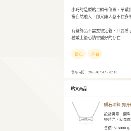
又甜美又可愛的鑽
Pure Diamo
廓為設計主線，線
皮。中央鑲嵌一顆
點。
小巧的造型貼合鎖
搭自然融入，卻又
有些飾品不需要被
種戴上後心情會變