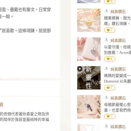
石項鍊
nd的這款「狗骨頭」鑽石項鍊，以俐落的狗骨頭輪
條乾淨、比例簡單，在簡約中藏著一點俏
鑽石，光澤清亮，讓整體多了一份精緻的亮
骨位置，單戴輕盈、疊戴也有層次，日常穿
讓人忍不住多看一眼。
定義，只要看了就喜歡。這條項鍊，就是那
好的存在。