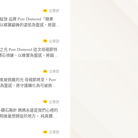
錯，規律地蜿蜒延展，猶如星空裡看似紊亂、
企
寓意。 無論搭配日常白色上衣、洋裝，或作為正
有秩序的星與塵；中央主鑽則像旅程中的光點
純真鑽石
式場合的細緻亮點，「含苞」都能為鎖骨增添
流動線條之間穩定閃耀，象徵生命中最終會抵
指間遠眺，心有方向 Pure Diamond 鑽戒「遠
優雅的氣質。它適合送給正在努力成長的自己
目的地。 這款項鍊不以誇張造型取勝，而是透過
眺」，以俐落的白K金線條勾勒出開闊視野，戒
適合贈予重要的人，祝福她在時間與愛的滋養
細膩的曲線、錯落的鑽石與雙色金屬，展現協
兩側如眼眸般微微開展，中央主鑽懸浮其中，
7
慢慢綻放成最美的模樣。 含苞 :嬌小惹憐的花苞，
平衡與前行的力量。它適合日常配戴，也能在
在未知與黑暗之中，依然保有雪亮的目光。兩
含著璀璨鑽石，靜待綻放的時刻 規 格 金屬材質：
企
場合中為鎖骨增添優雅亮點，低調中帶著獨特
鑽宛如遙望遠方的光點，低調卻堅定，為整體
純真鑽石
14K / 18K
度。 在與世界並行的生命裡，我們不必急著追趕
增添靈動層次。 「遠眺」寓意願我們都能擁有看
心繫成光，愛有形狀 Pure Diamond「心繫」以雙
誰，只要依照自己的步調前進，終會走向屬於
見方向的眼睛，在人生轉折、迷霧與等待之中
色金屬交織出柔美輪廓，將想念化作線條，在
的閃耀位置。Galaxy I，將這份穩定而浪漫的信
被黑暗遮蔽，仍能洞悉未來、看見更廣闊的可
輕輕相遇。玫瑰金與白K金彼此穿梭、環抱，如
9
念，化為貼近心口的鑽石光芒。 Galaxy I: 透過比
它不只是鑽戒，更像是一枚提醒自己的光，陪
兩份情感在生命裡交錯成結，即使各自延展，
鄰的金屬線條交錯而規律地蜿蜒，猶如星空中
企
戴者保持清醒、勇敢與篤定。 無論日常單戴，或
牽掛而緊緊相連。中央鑽石閃耀於交會之處，
純真鑽石
看似紊亂卻充滿協調與平衡存在的星與塵。在
作為具有紀念意義的禮物，「遠眺」都能以簡
心意凝聚而成的光，承載珍視、思念與不曾遠
糖果蝶舞．甜光綻放 品牌 Pure Diamond「糖果
世界並行的我們的生命裡，平衡地按照自己的
富有精神感的姿態，為指尖留下明亮且深刻的
陪伴。 戒身線條流暢而優雅，帶有微微蝴蝶結般
蝶」鑽石項鍊，以蝶翼翩舞的姿態為靈感，將
前行，終會達到如鑽閃爍的目的地 規 格 金屬材
感。 遠眺 : 願有於黑暗依然雪亮的雙眼，帶來廣闊
的靈動感，也象徵將愛溫柔繫住。雙色設計讓
美、自由與光芒化作細膩設計。香檳金色澤勾
7
質： 14K / 18K
的視野，洞悉未來的方向 規 格 金屬材質： 14K /
更具層次，既有白K金的純淨明亮，也有玫瑰金
輕盈羽翅，點綴柔和粉色與暖金光彩，如糖果
18K
企
溫暖柔和，日常配戴不顯張揚，卻能在細節中
紛閃耀，在日光下散發溫柔而靈動的火彩。中
純真鑽石
獨特品味。 「心繫」不只是戒指，更像一份可被
墜主鑽隨著步伐輕輕搖曳，宛如蝴蝶自在飛舞
以愛守護，母親之光 Pure Diamond 這次母親節特
配戴的情感印記。送給摯愛，代表心有所繫；
間，為整體增添俏麗而優雅的層次感。 「糖果般