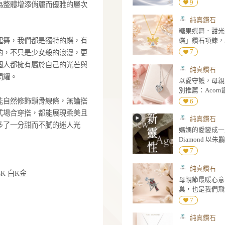
放
amond「糖果蝶」鑽石項鍊，以蝶翼翩舞的姿態為
由與光芒化作細膩設計。香檳金色澤勾勒出
和粉色與暖金光彩，如糖果般繽紛閃耀，在
靈動的火彩。中央垂墜主鑽隨著步伐輕輕搖
飛舞的瞬間，為整體增添俏麗而優雅的層次
在日光中翩然起舞，我們都是獨特的蝶，有
糖果蝶所傳遞的，不只是少女般的浪漫，更
我的寓意。每個人都擁有屬於自己的光芒與
合，也能自在閃耀。