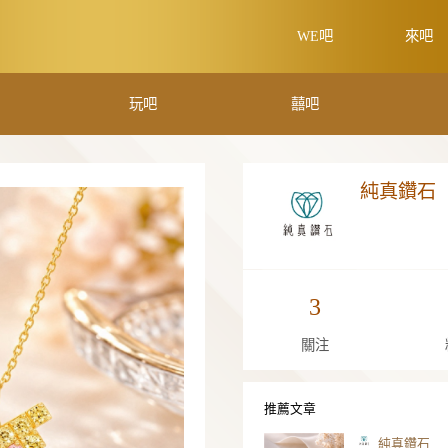
學吧
玩吧