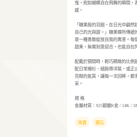
糖果蝶舞．甜光綻
品牌 Pure Di
靈感，將甜美、自
輕盈羽翅，點綴柔
日光下散發溫柔而
曳，宛如蝴蝶自在
感。
「糖果般的羽翅，
自己的光與甜。」
是一種勇敢綻放自
甜美，無需刻意迎