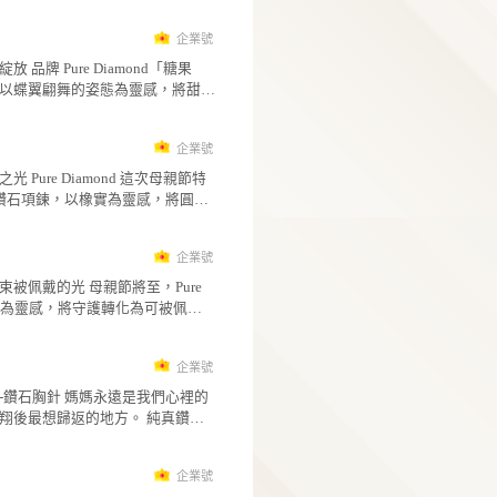
錯，規律地蜿蜒延展，猶如星空裡看似紊亂、
企
寓意。 無論搭配日常白色上衣、洋裝，或作為正
有秩序的星與塵；中央主鑽則像旅程中的光點
純真鑽石
式場合的細緻亮點，「含苞」都能為鎖骨增添
流動線條之間穩定閃耀，象徵生命中最終會抵
指間遠眺，心有方向 Pure Diamond 鑽戒「遠
優雅的氣質。它適合送給正在努力成長的自己
目的地。 這款項鍊不以誇張造型取勝，而是透過
眺」，以俐落的白K金線條勾勒出開闊視野，戒
適合贈予重要的人，祝福她在時間與愛的滋養
細膩的曲線、錯落的鑽石與雙色金屬，展現協
兩側如眼眸般微微開展，中央主鑽懸浮其中，
7
慢慢綻放成最美的模樣。 含苞 :嬌小惹憐的花苞，
平衡與前行的力量。它適合日常配戴，也能在
在未知與黑暗之中，依然保有雪亮的目光。兩
含著璀璨鑽石，靜待綻放的時刻 規 格 金屬材質：
企
場合中為鎖骨增添優雅亮點，低調中帶著獨特
鑽宛如遙望遠方的光點，低調卻堅定，為整體
純真鑽石
14K / 18K
度。 在與世界並行的生命裡，我們不必急著追趕
增添靈動層次。 「遠眺」寓意願我們都能擁有看
心繫成光，愛有形狀 Pure Diamond「心繫」以雙
誰，只要依照自己的步調前進，終會走向屬於
見方向的眼睛，在人生轉折、迷霧與等待之中
色金屬交織出柔美輪廓，將想念化作線條，在
的閃耀位置。Galaxy I，將這份穩定而浪漫的信
被黑暗遮蔽，仍能洞悉未來、看見更廣闊的可
輕輕相遇。玫瑰金與白K金彼此穿梭、環抱，如
9
念，化為貼近心口的鑽石光芒。 Galaxy I: 透過比
它不只是鑽戒，更像是一枚提醒自己的光，陪
兩份情感在生命裡交錯成結，即使各自延展，
鄰的金屬線條交錯而規律地蜿蜒，猶如星空中
企
戴者保持清醒、勇敢與篤定。 無論日常單戴，或
牽掛而緊緊相連。中央鑽石閃耀於交會之處，
純真鑽石
看似紊亂卻充滿協調與平衡存在的星與塵。在
作為具有紀念意義的禮物，「遠眺」都能以簡
心意凝聚而成的光，承載珍視、思念與不曾遠
糖果蝶舞．甜光綻放 品牌 Pure Diamond「糖果
世界並行的我們的生命裡，平衡地按照自己的
富有精神感的姿態，為指尖留下明亮且深刻的
陪伴。 戒身線條流暢而優雅，帶有微微蝴蝶結般
蝶」鑽石項鍊，以蝶翼翩舞的姿態為靈感，將
前行，終會達到如鑽閃爍的目的地 規 格 金屬材
感。 遠眺 : 願有於黑暗依然雪亮的雙眼，帶來廣闊
的靈動感，也象徵將愛溫柔繫住。雙色設計讓
美、自由與光芒化作細膩設計。香檳金色澤勾
7
質： 14K / 18K
的視野，洞悉未來的方向 規 格 金屬材質： 14K /
更具層次，既有白K金的純淨明亮，也有玫瑰金
輕盈羽翅，點綴柔和粉色與暖金光彩，如糖果
18K
企
溫暖柔和，日常配戴不顯張揚，卻能在細節中
紛閃耀，在日光下散發溫柔而靈動的火彩。中
純真鑽石
獨特品味。 「心繫」不只是戒指，更像一份可被
墜主鑽隨著步伐輕輕搖曳，宛如蝴蝶自在飛舞
以愛守護，母親之光 Pure Diamond 這次母親節特
配戴的情感印記。送給摯愛，代表心有所繫；
間，為整體增添俏麗而優雅的層次感。 「糖果般