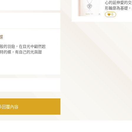
巧精緻的比例能自然修飾鎖骨線條，無論搭
帶洋裝，或正式場合穿搭，都能展現柔美且
一次回眸，都多了一分甜而不膩的迷人光
 / 14K / 18K 白K金
 15:05:19