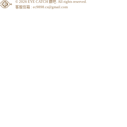
與守護。 日常穿搭上，它能自然融入襯衫、西裝
或柔軟針織之間，為極簡造型增添一抹細緻光
無論通勤、約會或重要場合，都能成為貼近心
一份安心存在。 Love VI 不只是飾品，而是一種低
調而長久的情感象徵，陪你在平凡的每一天，
閃耀。