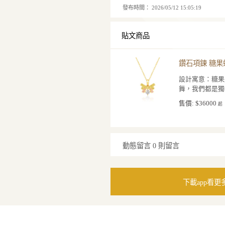
配戴於頸間時，輕
配日常襯衫、細肩
亮眼的氣質，讓每
采。
規 格
金屬材質：925銀鍍K金
珠寶
鑽石
發布時間：
2026/05/12
貼文商品