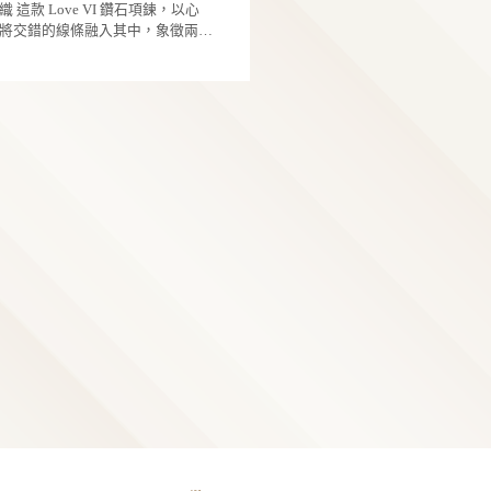
別推薦：Acorn鑽石項鍊，以橡實為靈感，將圓
自己，則象徵那些珍貴想念，始終在心中閃閃
的羽翅，在日光中翩然起舞，我們都是獨特的
飽滿的輪廓轉化為優雅線條，象徵耐心與時間
6
光。 心繫: 想念如線交錯成結，組成彼此心的形 規
有自己的光與甜。」糖果蝶所傳遞的，不只是
積。層層包覆的設計，如同守護的姿態，輕柔
格 金屬材質： 14K / 18K
企
般的浪漫，更是一種勇敢綻放自我的寓意。每
中央閃耀的鑽石，寓意潛藏於心的力量與無限
純真鑽石
都擁有屬於自己的光芒與甜美，無需刻意迎合
能。 橡實雖小，卻蘊藏成長為大樹的潛力，正如
媽媽的愛變成一束被佩戴的光 母親節將至，Pure
能自在閃耀。 配戴於頸間時，輕巧精緻的比例能
母親無聲的付出與長久的陪伴，在歲月中孕育
Diamond 以朱鸝為靈感，將守護轉化為可被佩
自然修飾鎖骨線條，無論搭配日常襯衫、細肩
與光芒。即使面對挑戰，仍能持之以恆，讓愛
的存在。那不只是設計，而是一種溫柔而穩定
7
裝，或正式場合穿搭，都能展現柔美且亮眼的
量悄然綻放。 母親節之際，以一枚承載祝福的鑽
量，靜靜陪伴在日常之中。 朱鸝系列以立體金工
質，讓每一次回眸，都多了一分甜而不膩的迷
企
石項鍊，表達心中最深的感謝與守護，讓愛被
結構構築流動線條，勾勒振翅之間的輕盈與平
純真鑽石
采。 規 格 金屬材質：925銀鍍K金 / 14K / 18K 白K
見，也被長久珍藏。 規格 金屬材質：925銀鍍K金
鑽石凝聚純粹之光，紅寶石映照心中的溫暖，
母親節最暖心意-鑽石胸針 媽媽永遠是我們心裡的
金
／14K／18K白K金
與色彩之間，形成一種柔和而持續的共振。 整體
巢，也是我們飛翔後最想歸返的地方。 純真鑽石
以「巢」為結構原型，環繞與承托之間，不只
為您獻上「鐵石胸針・歸影」——設計寓意「
7
式，而是一種被安放、被守護的感受，讓佩戴
築巢，將思念編織成歸處，寄託於永恆」。以
企
一種回到內在的連結。 當光與結構被細緻結合，
鑽石與有色珠寶打造，象徵子女對母親綿長不
純真鑽石
留下的，不只是作品，而是母愛。媽媽的愛，
答謝。也像媽媽隨時陪在我們身邊，溫暖、堅
心的延伸愛的交織 這款 Love VI 鑽石項鍊，以心
束被兒女永遠記住的光。
不曾遠離。
形輪廓為基礎，將交錯的線條融入其中，象徵
靈魂在時間裡彼此牽繫、彼此成全。 中間鑽石如
6
光般落在心的核心，簡潔卻不單調，優雅中帶
柔力量。設計不張揚，卻能在細節裡讀出愛的