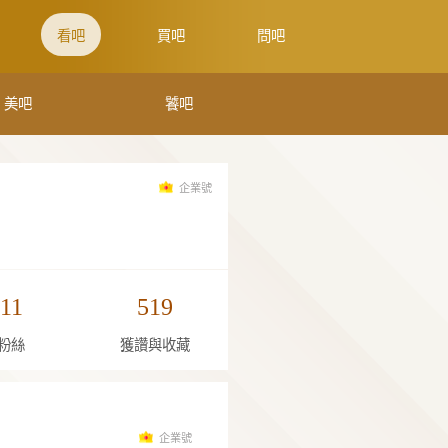
WE吧
來吧
看吧
買
囍吧
美吧
純真鑽石
3
11
519
關注
粉絲
獲讚與收