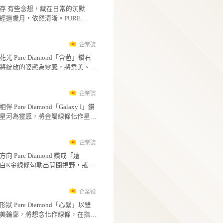
推薦文章
企
純真鑽石
念想落字情意長存 有些念想，藏在日常的沉默
裡；有些心意，經過歲月，依然清晰。PURE
DIAMOND 鑽戒「念想 I」，以簡潔俐落的寬版
5
廓，為心中的話語留下一處安放之所，將難以
企
的情感，凝聚成指間可長久陪伴的印記。 平整戒
純真鑽石
面宛如一頁純白信紙，等待寫下名字、日期或
靜待綻放的鑽石花光 Pure Diamond「含苞」鑽石
字句，讓每一道刻痕都成為獨一無二的情感紀
項鍊，以花苞即將綻放的姿態為靈感，將柔美
鑽石低調鑲嵌於戒面一側，如記憶深處的一束
待與希望凝聚於一枚細緻墜飾之中。銀白色金
5
映照著始終放在心上的人與約定。沉穩的白K金
條向上延展，如花瓣輕輕收攏，溫柔包覆中央
企
澤搭配現代幾何線條，展現簡約而堅定的男性
鑽石，彷彿一朵嬌小惹憐的花苞，正安靜等待
純真鑽石
質。 「念想 I」將思念化為文字，將文字留於指
自己的盛放時刻。 這款項鍊設計精巧不張揚，卻
星軌流轉，鑽光相伴 Pure Diamond「Galaxy I」鑽
間，讓每一次凝望，都能再次讀見心中未曾褪
在細節中散發純淨光芒。中央鑽石如花心般閃
石項鍊，以宇宙星河為靈感，將金屬線條化作
情感。 規 格 金屬材質：14K / 18K / 鉑金(僅白色
象徵內在潛藏的美好力量；外圍流線造型則像
般的流動姿態。作品中，白K金與黃K金比鄰交
10
著夢想與心願，讓每一次配戴都帶著柔軟而堅