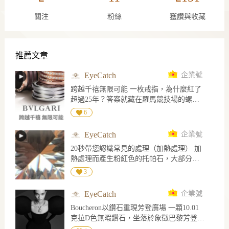
關注
粉絲
獲讚與收藏
推薦文章
EyeCatch
企業號
跨越千禧無限可能 一枚戒指，為什麼紅了
超過25年？答案就藏在羅馬競技場的螺旋
密碼裡。
6
EyeCatch
企業號
20秒帶您認識常見的處理（加熱處理） 加
熱處理而產生粉紅色的托帕石，大部分的
粉紅托帕石是將含有鉻的黃色和褐色托帕
3
石加熱產生的，一般認為是加熱處理去除
了黃色而留下鉻致色的殘留粉紅色
EyeCatch
企業號
Boucheron以鑽石重現芳登廣場 一顆10.01
克拉D色無暇鑽石，坐落於象徵巴黎芳登廣
場的八角形輪廓中央。Boucheron在2026年