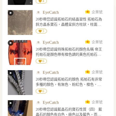
4
高級珠寶系列「Histoire de Style, Nom :
Boucheron Prénom : Frédéric」中，推出焦
EyeCatch
企業號
點作品「The Address」，將芳登廣場26號
20秒帶您認識拓帕石的結晶習性 拓帕石為
這個改寫品牌歷史的地址，凝縮為一件可
斜方晶系寶石，晶體呈斜方柱狀，柱面上
轉換佩戴的鑽石項鍊。 作品由創意總監
有平行C軸的生長紋，橫截面為菱形，內部
Claire Choisne重新演繹品牌典藏設計，以
5
常見解理可能造成外部斷裂，底部完全解
祖母綠形切割鑽石為視覺核心，外圈層疊
理可見平滑的解理面
鑲嵌長階梯形與圓形鑽石，營造如「鏡中
EyeCatch
企業號
鏡」般向外延伸的光影。鑽石搭配黑漆鑲
20秒帶您認識特殊拓帕石的顏色名稱 帝王
邊，呈現鮮明幾何線條與裝飾藝術風格。
托帕石是顏色帶有橙色調的黃色托帕石，
八角形吊墜取材自俯瞰芳登廣場的建築輪
天空藍的顏色是淡藍色，瑞士藍是鮮艷的
6
廓。1893年，Frédéric Boucheron率先將精
藍色，而倫敦藍的顏色是較深藍色
品店設於芳登廣場26號，不僅看中建築終
日沐浴陽光的優勢，也開啟芳登廣場成為
EyeCatch
企業號
巴黎高級珠寶重鎮的序幕。 延續創辦人重
20秒帶您認識拓帕石的顏色 拓帕石有非常
視自由佩戴的理念，「The Address」中央
多種的顏色，有無色、粉紅色、橙色、黃
吊墜可拆卸轉換為戒指，讓一段品牌歷
色、綠色、藍色、紫色及褐色，拓帕石屬
6
史，在項鍊與指間延續光芒。 圖片來源
於多色性明顯的寶石，在倫敦二色鏡下可
Boucheron 官網
見相同顏色而不同色調的多色性
EyeCatch
企業號
20秒帶您認識藍晶石的寶石性質（四） 藍
晶石的顏色有白色、綠色以及藍色，而藍