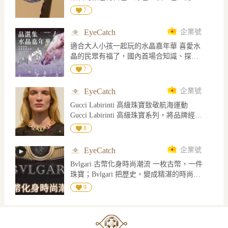
晶石是屬於強二色性寶石，在倫敦二色鏡
7
下，顏色呈現藍紫色和無色
EyeCatch
企業號
適合大人小孩一起玩的水晶嘉年華 喜愛水
晶的民眾有福了，國內首場合知識、探索
與挖礦體驗的夏日限定「水晶嘉年華，將
7
於8/29-8/30於桃園龍潭肯納莊園閃耀登
場。 主辦單打破傳統水晶展覽僅有收藏的
EyeCatch
企業號
單一形式，更策畫了讓民眾親手發掘、實
Gucci Labirinti 高級珠寶致敬航海運動
際觀察、專業導覽與交流分享，將整座肯
Gucci Labirinti 高級珠寶系列，將品牌經典
納莊園化身為礦物愛好者的樂園，無論是
符碼帶入更華麗的珠寶語境。其中 Marina
第一次接觸水晶的新朋友，大人還是小
8
Chain 珠寶套裝，從航海運動中的船錨鏈汲
孩，深具經驗的礦物玩家、珠寶收藏家，
取靈感，把原本象徵力量、連結與海洋精
都能從中收割豐富的體驗感受，看見這個
EyeCatch
企業號
神的鏈節，轉化為色彩絢麗的高級珠寶作
龐大而迷人的石英結晶與礦物世界。 【亮
Bvlgari 古幣化身時尚潮流 一枚古幣，一件
品。 項鍊以大小漸次的錨鏈環串連而成，
點活動】 V水晶好漂票 專為想深入探索水
珠寶；Bvlgari 把歷史，變成精湛的時尚設
部分鏈環密鑲紅寶石、沙弗萊石，以及藍
晶科學、微觀世界與市場價值的愛好者設
計。
色、黃色、粉色、橙色藍寶石，交織出如
9
計的深度體驗 V戶外挖礦活動與辨識教學
彩虹般的寶石光澤；鑽石鏈環則在其中映
課程新知：石英家族的科學奧秘 實務導
襯，讓整體更顯明亮精緻。 同系列手鏈延
覽：水晶鑑定與市場價值解密 V小小挖礦
續 Marina Chain 的結構語彙，以彩色寶石
家、挖礦活動區 V水晶主題市集、與美食
與鑽石鋪排出流動感，彷彿將海面波光、