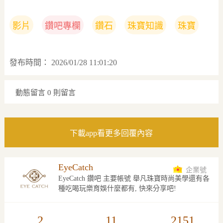
影片
鑽吧專欄
鑽石
珠寶知識
珠寶
發布時間：
2026/01/28 11:01:20
動態留言
0 則留言
下載app看更多回覆內容
EyeCatch
企業號
EyeCatch 鑽吧 主要帳號 舉凡珠寶時尚美學還有各
種吃喝玩樂育娛什麼都有, 快來分享吧!
2
11
2151