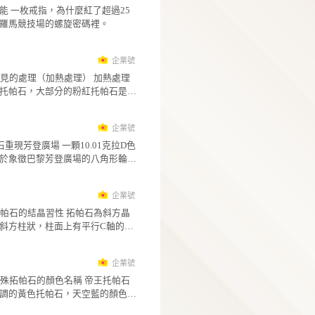
推薦文章
企
EyeCatch
跨越千禧無限可能 一枚戒指，為什麼紅了超過25
年？答案就藏在羅馬競技場的螺旋密碼裡。
6
企
EyeCatch
20秒帶您認識常見的處理（加熱處理） 加熱處理
而產生粉紅色的托帕石，大部分的粉紅托帕石
含有鉻的黃色和褐色托帕石加熱產生的，一般
3
是加熱處理去除了黃色而留下鉻致色的殘留粉
企
EyeCatch
Boucheron以鑽石重現芳登廣場 一顆10.01克拉D色
無暇鑽石，坐落於象徵巴黎芳登廣場的八角形
中央。Boucheron在2026年高級珠寶系列
4
「Histoire de Style, Nom : Boucheron Prénom :