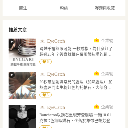
關注
粉絲
獲讚與收藏
推薦文章
EyeCatch
企業號
跨越千禧無限可能 一枚戒指，為什麼紅了
超過25年？答案就藏在羅馬競技場的螺旋
密碼裡。
6
EyeCatch
企業號
20秒帶您認識常見的處理（加熱處理） 加
熱處理而產生粉紅色的托帕石，大部分的
粉紅托帕石是將含有鉻的黃色和褐色托帕
3
石加熱產生的，一般認為是加熱處理去除
了黃色而留下鉻致色的殘留粉紅色
EyeCatch
企業號
Boucheron以鑽石重現芳登廣場 一顆10.01
克拉D色無暇鑽石，坐落於象徵巴黎芳登廣
場的八角形輪廓中央。Boucheron在2026年
4