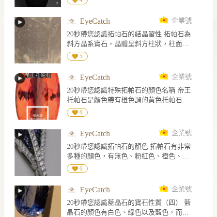
高級珠寶系列「Histoire de Style, Nom :
Boucheron Prénom : Frédéric」中，推出焦
EyeCatch
企業號
點作品「The Address」，將芳登廣場26號
20秒帶您認識拓帕石的結晶習性 拓帕石為
這個改寫品牌歷史的地址，凝縮為一件可
斜方晶系寶石，晶體呈斜方柱狀，柱面上
轉換佩戴的鑽石項鍊。 作品由創意總監
有平行C軸的生長紋，橫截面為菱形，內部
Claire Choisne重新演繹品牌典藏設計，以
5
常見解理可能造成外部斷裂，底部完全解
祖母綠形切割鑽石為視覺核心，外圈層疊
理可見平滑的解理面
鑲嵌長階梯形與圓形鑽石，營造如「鏡中
EyeCatch
企業號
鏡」般向外延伸的光影。鑽石搭配黑漆鑲
20秒帶您認識特殊拓帕石的顏色名稱 帝王
邊，呈現鮮明幾何線條與裝飾藝術風格。
托帕石是顏色帶有橙色調的黃色托帕石，
八角形吊墜取材自俯瞰芳登廣場的建築輪
天空藍的顏色是淡藍色，瑞士藍是鮮艷的
6
廓。1893年，Frédéric Boucheron率先將精
藍色，而倫敦藍的顏色是較深藍色
品店設於芳登廣場26號，不僅看中建築終
日沐浴陽光的優勢，也開啟芳登廣場成為
EyeCatch
企業號
巴黎高級珠寶重鎮的序幕。 延續創辦人重
20秒帶您認識拓帕石的顏色 拓帕石有非常
視自由佩戴的理念，「The Address」中央
多種的顏色，有無色、粉紅色、橙色、黃
吊墜可拆卸轉換為戒指，讓一段品牌歷
色、綠色、藍色、紫色及褐色，拓帕石屬
6
史，在項鍊與指間延續光芒。 圖片來源
於多色性明顯的寶石，在倫敦二色鏡下可
Boucheron 官網
見相同顏色而不同色調的多色性
EyeCatch
企業號
20秒帶您認識藍晶石的寶石性質（四） 藍
晶石的顏色有白色、綠色以及藍色，而藍