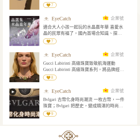
晶石是屬於強二色性寶石，在倫敦二色鏡
7
下，顏色呈現藍紫色和無色
EyeCatch
企業號
適合大人小孩一起玩的水晶嘉年華 喜愛水
晶的民眾有福了，國內首場合知識、探索
與挖礦體驗的夏日限定「水晶嘉年華，將
7
於8/29-8/30於桃園龍潭肯納莊園閃耀登
場。 主辦單打破傳統水晶展覽僅有收藏的
EyeCatch
企業號
單一形式，更策畫了讓民眾親手發掘、實
Gucci Labirinti 高級珠寶致敬航海運動
際觀察、專業導覽與交流分享，將整座肯
Gucci Labirinti 高級珠寶系列，將品牌經典
納莊園化身為礦物愛好者的樂園，無論是
符碼帶入更華麗的珠寶語境。其中 Marina
第一次接觸水晶的新朋友，大人還是小
8
Chain 珠寶套裝，從航海運動中的船錨鏈汲
孩，深具經驗的礦物玩家、珠寶收藏家，
取靈感，把原本象徵力量、連結與海洋精
都能從中收割豐富的體驗感受，看見這個
EyeCatch
企業號
神的鏈節，轉化為色彩絢麗的高級珠寶作
龐大而迷人的石英結晶與礦物世界。 【亮
Bvlgari 古幣化身時尚潮流 一枚古幣，一件
品。 項鍊以大小漸次的錨鏈環串連而成，
點活動】 V水晶好漂票 專為想深入探索水
珠寶；Bvlgari 把歷史，變成精湛的時尚設
部分鏈環密鑲紅寶石、沙弗萊石，以及藍
晶科學、微觀世界與市場價值的愛好者設
計。
色、黃色、粉色、橙色藍寶石，交織出如
9
計的深度體驗 V戶外挖礦活動與辨識教學
彩虹般的寶石光澤；鑽石鏈環則在其中映
課程新知：石英家族的科學奧秘 實務導
襯，讓整體更顯明亮精緻。 同系列手鏈延
覽：水晶鑑定與市場價值解密 V小小挖礦
續 Marina Chain 的結構語彙，以彩色寶石
家、挖礦活動區 V水晶主題市集、與美食
與鑽石鋪排出流動感，彷彿將海面波光、
休憩空間 ______________________ 活動與