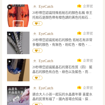
祖母綠形切割鑽石為視覺核心，外圈層疊
理可見平滑的解理面
鑲嵌長階梯形與圓形鑽石，營造如「鏡中
EyeCatch
企業號
鏡」般向外延伸的光影。鑽石搭配黑漆鑲
20秒帶您認識特殊拓帕石的顏色名稱 帝王
邊，呈現鮮明幾何線條與裝飾藝術風格。
托帕石是顏色帶有橙色調的黃色托帕石，
八角形吊墜取材自俯瞰芳登廣場的建築輪
天空藍的顏色是淡藍色，瑞士藍是鮮艷的
6
廓。1893年，Frédéric Boucheron率先將精
藍色，而倫敦藍的顏色是較深藍色
品店設於芳登廣場26號，不僅看中建築終
日沐浴陽光的優勢，也開啟芳登廣場成為
EyeCatch
企業號
巴黎高級珠寶重鎮的序幕。 延續創辦人重
20秒帶您認識拓帕石的顏色 拓帕石有非常
視自由佩戴的理念，「The Address」中央
多種的顏色，有無色、粉紅色、橙色、黃
吊墜可拆卸轉換為戒指，讓一段品牌歷
色、綠色、藍色、紫色及褐色，拓帕石屬
6
史，在項鍊與指間延續光芒。 圖片來源
於多色性明顯的寶石，在倫敦二色鏡下可
Boucheron 官網
見相同顏色而不同色調的多色性
EyeCatch
企業號
20秒帶您認識藍晶石的寶石性質（四） 藍
晶石的顏色有白色、綠色以及藍色，而藍
晶石是屬於強二色性寶石，在倫敦二色鏡
7
下，顏色呈現藍紫色和無色
EyeCatch
企業號
適合大人小孩一起玩的水晶嘉年華 喜愛水
晶的民眾有福了，國內首場合知識、探索
與挖礦體驗的夏日限定「水晶嘉年華，將
7