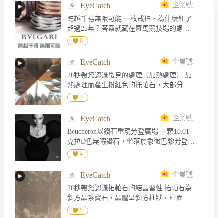
EyeCatch
企業號
跨越千禧無限可能 一枚戒指，為什麼紅了
超過25年？答案就藏在羅馬競技場的螺旋
密碼裡。
6
EyeCatch
企業號
20秒帶您認識常見的處理（加熱處理） 加
熱處理而產生粉紅色的托帕石，大部分的
粉紅托帕石是將含有鉻的黃色和褐色托帕
3
石加熱產生的，一般認為是加熱處理去除
了黃色而留下鉻致色的殘留粉紅色
EyeCatch
企業號
Boucheron以鑽石重現芳登廣場 一顆10.01
克拉D色無暇鑽石，坐落於象徵巴黎芳登廣
場的八角形輪廓中央。Boucheron在2026年
4
高級珠寶系列「Histoire de Style, Nom :
Boucheron Prénom : Frédéric」中，推出焦
EyeCatch
企業號
點作品「The Address」，將芳登廣場26號
20秒帶您認識拓帕石的結晶習性 拓帕石為
這個改寫品牌歷史的地址，凝縮為一件可
斜方晶系寶石，晶體呈斜方柱狀，柱面上
轉換佩戴的鑽石項鍊。 作品由創意總監
有平行C軸的生長紋，橫截面為菱形，內部
Claire Choisne重新演繹品牌典藏設計，以
5
常見解理可能造成外部斷裂，底部完全解