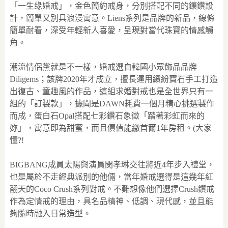
「一生缘婚戒」，金色簡約戒身，分別搭配不同的鑲鑽設
計，簡單又別具浪漫寓意。Liens系列是品牌的新品，線條
簡單耐看，深受年輕新人喜愛，呈現對當代珠寶的情感觸
角。
潮流情侶黨就是不一樣，婚戒選自韓國小眾飾品品牌
Diligems；該牌2020年才成立，擅長運用繽紛寶石手工打造
出復古、童趣風的作品，這組求婚對戒也是全世界只有一
組的「訂製款」，據聞是DAWN耗費一個月精心挑選製作
而成，蛋白石Opal搭配七彩鑽石象徵「踏著彩虹而來的
妳」，寓意即為甜蜜，而且價值能繳首爾1年房租。(大家
懂?!
BIGBANG成員太陽與演員閔孝琳交往將近4年步入禮堂，
也是屬於不走經典派別的他倆，當年婚戒選得是這幾年紅
翻天的Coco Crush系列對戒。不難想像他們選擇Crush鑽戒
作為定情戒的理由，具名品精神、低調、現代感，並且能
夠隨時融入日常造型。