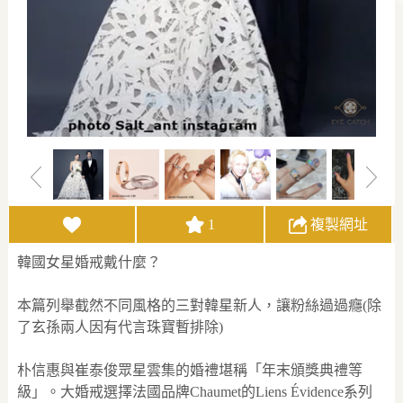
1
複製網址
韓國女星婚戒戴什麼？
本篇列舉截然不同風格的三對韓星新人，讓粉絲過過癮(除
了玄孫兩人因有代言珠寶暫排除)
朴信惠與崔泰俊眾星雲集的婚禮堪稱「年末頒獎典禮等
級」。大婚戒選擇法國品牌Chaumet的Liens Évidence系列