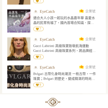
7
下，顏色呈現藍紫色和無色
EyeCatch
企業號
適合大人小孩一起玩的水晶嘉年華 喜愛水
晶的民眾有福了，國內首場合知識、探索
與挖礦體驗的夏日限定「水晶嘉年華，將
7
於8/29-8/30於桃園龍潭肯納莊園閃耀登
場。 主辦單打破傳統水晶展覽僅有收藏的
EyeCatch
企業號
單一形式，更策畫了讓民眾親手發掘、實
Gucci Labirinti 高級珠寶致敬航海運動
際觀察、專業導覽與交流分享，將整座肯
Gucci Labirinti 高級珠寶系列，將品牌經典
納莊園化身為礦物愛好者的樂園，無論是
符碼帶入更華麗的珠寶語境。其中 Marina
第一次接觸水晶的新朋友，大人還是小
8
Chain 珠寶套裝，從航海運動中的船錨鏈汲
孩，深具經驗的礦物玩家、珠寶收藏家，
取靈感，把原本象徵力量、連結與海洋精
都能從中收割豐富的體驗感受，看見這個
EyeCatch
企業號
神的鏈節，轉化為色彩絢麗的高級珠寶作
龐大而迷人的石英結晶與礦物世界。 【亮
Bvlgari 古幣化身時尚潮流 一枚古幣，一件
品。 項鍊以大小漸次的錨鏈環串連而成，
點活動】 V水晶好漂票 專為想深入探索水
珠寶；Bvlgari 把歷史，變成精湛的時尚設
部分鏈環密鑲紅寶石、沙弗萊石，以及藍
晶科學、微觀世界與市場價值的愛好者設
計。
色、黃色、粉色、橙色藍寶石，交織出如
9
計的深度體驗 V戶外挖礦活動與辨識教學
彩虹般的寶石光澤；鑽石鏈環則在其中映
課程新知：石英家族的科學奧秘 實務導
襯，讓整體更顯明亮精緻。 同系列手鏈延
覽：水晶鑑定與市場價值解密 V小小挖礦
續 Marina Chain 的結構語彙，以彩色寶石
家、挖礦活動區 V水晶主題市集、與美食
與鑽石鋪排出流動感，彷彿將海面波光、
休憩空間 ______________________ 活動與