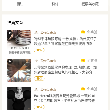
關注
粉絲
獲讚與收藏
推薦文章
EyeCatch
企業號
跨越千禧無限可能 一枚戒指，為什麼紅了
超過25年？答案就藏在羅馬競技場的螺旋
密碼裡。
6
EyeCatch
企業號
20秒帶您認識常見的處理（加熱處理） 加
熱處理而產生粉紅色的托帕石，大部分的
粉紅托帕石是將含有鉻的黃色和褐色托帕
3
石加熱產生的，一般認為是加熱處理去除
了黃色而留下鉻致色的殘留粉紅色
EyeCatch
企業號
Boucheron以鑽石重現芳登廣場 一顆10.01
克拉D色無暇鑽石，坐落於象徵巴黎芳登廣
場的八角形輪廓中央。Boucheron在2026年
4