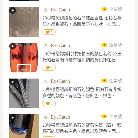
高級珠寶系列「Histoire de Style, Nom :
Boucheron Prénom : Frédéric」中，推出焦
EyeCatch
企業號
點作品「The Address」，將芳登廣場26號
20秒帶您認識拓帕石的結晶習性 拓帕石為
這個改寫品牌歷史的地址，凝縮為一件可
斜方晶系寶石，晶體呈斜方柱狀，柱面上
轉換佩戴的鑽石項鍊。 作品由創意總監
有平行C軸的生長紋，橫截面為菱形，內部
Claire Choisne重新演繹品牌典藏設計，以
5
常見解理可能造成外部斷裂，底部完全解
祖母綠形切割鑽石為視覺核心，外圈層疊
理可見平滑的解理面
鑲嵌長階梯形與圓形鑽石，營造如「鏡中
EyeCatch
企業號
鏡」般向外延伸的光影。鑽石搭配黑漆鑲
20秒帶您認識特殊拓帕石的顏色名稱 帝王
邊，呈現鮮明幾何線條與裝飾藝術風格。
托帕石是顏色帶有橙色調的黃色托帕石，
八角形吊墜取材自俯瞰芳登廣場的建築輪
天空藍的顏色是淡藍色，瑞士藍是鮮艷的
6
廓。1893年，Frédéric Boucheron率先將精
藍色，而倫敦藍的顏色是較深藍色
品店設於芳登廣場26號，不僅看中建築終
日沐浴陽光的優勢，也開啟芳登廣場成為
EyeCatch
企業號
巴黎高級珠寶重鎮的序幕。 延續創辦人重
20秒帶您認識拓帕石的顏色 拓帕石有非常
視自由佩戴的理念，「The Address」中央
多種的顏色，有無色、粉紅色、橙色、黃
吊墜可拆卸轉換為戒指，讓一段品牌歷
色、綠色、藍色、紫色及褐色，拓帕石屬
6
史，在項鍊與指間延續光芒。 圖片來源
於多色性明顯的寶石，在倫敦二色鏡下可
Boucheron 官網
見相同顏色而不同色調的多色性
EyeCatch
企業號
20秒帶您認識藍晶石的寶石性質（四） 藍
晶石的顏色有白色、綠色以及藍色，而藍
晶石是屬於強二色性寶石，在倫敦二色鏡