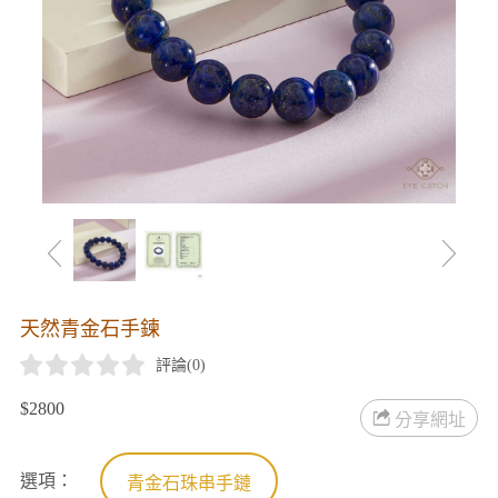
天然青金石手鍊
評論(
0
)
$2800
分享網址
選項：
青金石珠串手鏈