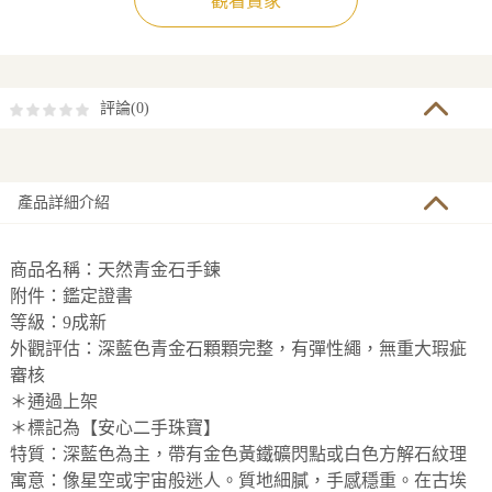
觀看賣家
評論(
0
)
產品詳細介紹
商品名稱：天然青金石手鍊
附件：鑑定證書
等級：9成新
外觀評估：深藍色青金石顆顆完整，有彈性繩，無重大瑕疵
審核
＊通過上架
＊標記為【安心二手珠寶】
特質：深藍色為主，帶有金色黃鐵礦閃點或白色方解石紋理
寓意：像星空或宇宙般迷人。質地細膩，手感穩重。在古埃