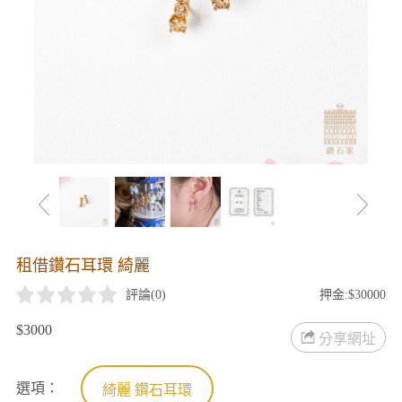
租借鑽石耳環 綺麗
評論(
0
)
押金:$30000
$3000
分享網址
選項：
綺麗 鑽石耳環