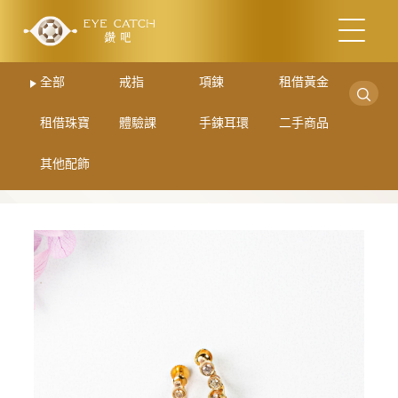
全部
戒指
項鍊
租借黃金
租借珠寶
體驗課
手鍊耳環
二手商品
其他配飾