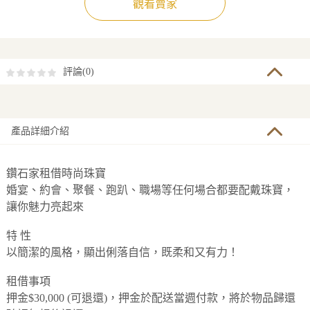
觀看賣家
評論(
0
)
產品詳細介紹
鑽石家租借時尚珠寶
婚宴、約會、聚餐、跑趴、職場等任何場合都要配戴珠寶，
讓你魅力亮起來
特 性
以簡潔的風格，顯出俐落自信，既柔和又有力！
租借事項
押金$30,000 (可退還)，押金於配送當週付款，將於物品歸還